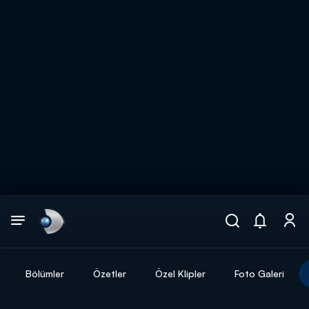
Arama
muhteşem ikili
ARAMA SONUÇLARI
Bölümler
Özetler
Özel Klipler
Foto Galeri
DİĞER SONUÇLAR