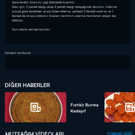
kenarlardan biraz sıvı yağ dökülerek kızartılır.
Sosu için; 2 yemek kaşığı salça 2 yemek kaşığı tereyağında kavrulur. Üzerine
arzuya göre karabiber ve pul biber eklenip, yaklaşık 2 bardak sıcak su ve 1
bardak da et suyu dökülür. Kızaran mantının üzerine hazırlanan salçalı sos
dökülür.
Kuru Mantı servise hazırdır.
Content not found
DIĞER HABERLER
Fıstıklı Burma
Kadayıf
MUTFAĞIM VIDEOLARI
TÜMÜNÜ GÖR