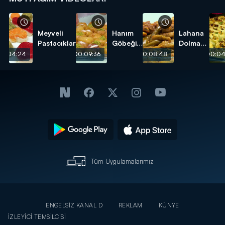
Meyveli
Hanım
Lahana
Pastacıklar
Göbeği
Dolması
Tatlısı
tarifi
00:04:24
00:09:36
00:08:48
00:04
tarifi
Tüm Uygulamalarımız
ENGELSİZ KANAL D
REKLAM
KÜNYE
İZLEYİCİ TEMSİLCİSİ