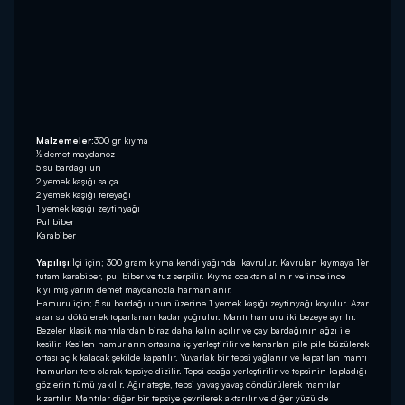
Malzemeler:
300 gr kıyma
½ demet maydanoz
5 su bardağı un
2 yemek kaşığı salça
2 yemek kaşığı tereyağı
1 yemek kaşığı zeytinyağı
Pul biber
Karabiber
Yapılışı:
İçi için; 300 gram kıyma kendi yağında kavrulur. Kavrulan kıymaya 1’er
tutam karabiber, pul biber ve tuz serpilir. Kıyma ocaktan alınır ve ince ince
kıyılmış yarım demet maydanozla harmanlanır.
Hamuru için; 5 su bardağı unun üzerine 1 yemek kaşığı zeytinyağı koyulur. Azar
azar su dökülerek toparlanan kadar yoğrulur. Mantı hamuru iki bezeye ayrılır.
Bezeler klasik mantılardan biraz daha kalın açılır ve çay bardağının ağzı ile
kesilir. Kesilen hamurların ortasına iç yerleştirilir ve kenarları pile pile büzülerek
ortası açık kalacak şekilde kapatılır. Yuvarlak bir tepsi yağlanır ve kapatılan mantı
hamurları ters olarak tepsiye dizilir. Tepsi ocağa yerleştirilir ve tepsinin kapladığı
gözlerin tümü yakılır. Ağır ateşte, tepsi yavaş yavaş döndürülerek mantılar
kızartılır. Mantılar diğer bir tepsiye çevrilerek aktarılır ve diğer yüzü de