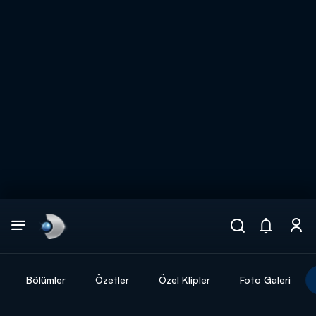
Arama
muhteşem ikili
ARAMA SONUÇLARI
Bölümler
Özetler
Özel Klipler
Foto Galeri
DİĞER SONUÇLAR