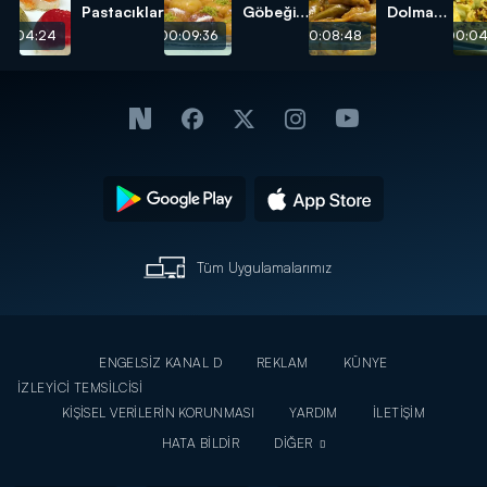
Pastacıklar
Göbeği
Dolması
Tatlısı
tarifi
00:04:24
00:09:36
00:08:48
00:04
tarifi
Tüm Uygulamalarımız
ENGELSİZ KANAL D
REKLAM
KÜNYE
İZLEYİCİ TEMSİLCİSİ
KİŞİSEL VERİLERİN KORUNMASI
YARDIM
İLETİŞİM
HATA BİLDİR
DİĞER