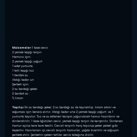
Malzemeler:
1 kase ceviz
2 yemek kaşığı tarçın
Hamuru için:
2 yemek kaşığı yoğurt
1 adet yumurta
1 tatlı kaşığı tuz
1 bardak su
Aldığı kadar un
Şerbeti için:
2 su bardağı şeker
2 bardak su
½ limon
Yapılışı:
İki su bardağı şeker, 2 su bardağı su ile kaynatılıp, limon sıkılır ve
soğuması için kenara alınır. Aldığı kadar una 2 yemek kaşığı yoğurt, ve 1
yumurta koyulur. Tuz ve su eklenen karışım yoğurularak hamur hazırlanır ve
dinlendirilir. 1 kase öğütülen ceviz, yemek kaşığı tarçın ile karıştırılır. Dinlenen
hamur açılıp kare kare kesilir. Cevizli tarçınlı harç koyulup şeker paketi gibi
kapatılır. Hazırlanan içi cevizli tarçınlı hamurlar, yağda kızartılır ve soğuyan
şerbete atılır. Şerbetini çeken tatlılar servis tabağına dizilir.