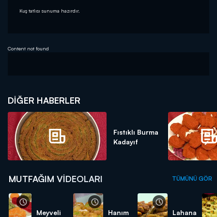
Kuş tatlısı sunuma hazırdır.
Content not found
DIĞER HABERLER
Fıstıklı Burma
Kadayıf
MUTFAĞIM VIDEOLARI
TÜMÜNÜ GÖR
Meyveli
Hanım
Lahana