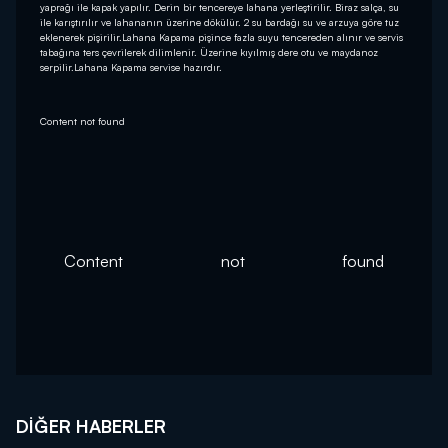
yaprağı ile kapak yapılır. Derin bir tencereye lahana yerleştirilir. Biraz salça, su
ile karıştırılır ve lahananın üzerine dökülür. 2 su bardağı su ve arzuya göre tuz
eklenerek pişirilir.Lahana Kapama pişince fazla suyu tencereden alınır ve servis
tabağına ters çevrilerek dilimlenir. Üzerine kıyılmış dere otu ve maydanoz
serpilir.Lahana Kapama servise hazırdır.
Content not found
Content not found
DIĞER HABERLER