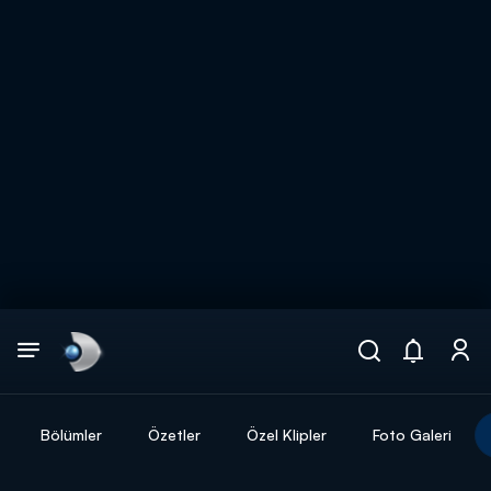
Arama
muhteşem ikili
ARAMA SONUÇLARI
Bölümler
Özetler
Özel Klipler
Foto Galeri
DİĞER SONUÇLAR