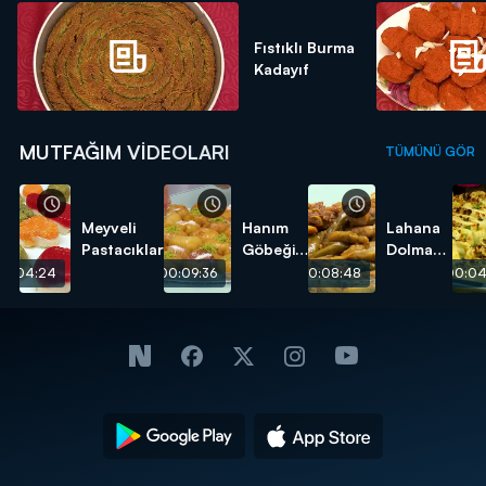
Fıstıklı Burma
Kadayıf
MUTFAĞIM VIDEOLARI
TÜMÜNÜ GÖR
Meyveli
Hanım
Lahana
Pastacıklar
Göbeği
Dolması
Tatlısı
tarifi
00:04:24
00:09:36
00:08:48
00:04
tarifi