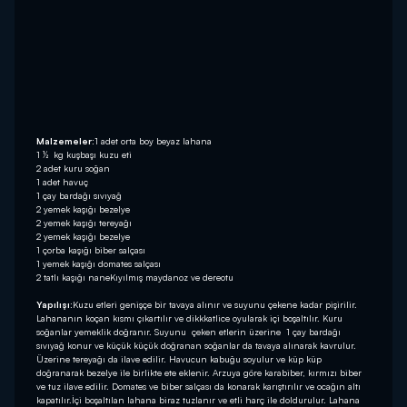
Malzemeler:
1 adet orta boy beyaz lahana
1 ½ kg kuşbaşı kuzu eti
2 adet kuru soğan
1 adet havuç
1 çay bardağı sıvıyağ
2 yemek kaşığı bezelye
2 yemek kaşığı tereyağı
2 yemek kaşığı bezelye
1 çorba kaşığı biber salçası
1 yemek kaşığı domates salçası
2 tatlı kaşığı naneKıyılmış maydanoz ve dereotu
Yapılışı:
Kuzu etleri genişçe bir tavaya alınır ve suyunu çekene kadar pişirilir.
Lahananın koçan kısmı çıkartılır ve dikkkatlice oyularak içi boşaltılır. Kuru
soğanlar yemeklik doğranır. Suyunu çeken etlerin üzerine 1 çay bardağı
sıvıyağ konur ve küçük küçük doğranan soğanlar da tavaya alınarak kavrulur.
Üzerine tereyağı da ilave edilir. Havucun kabuğu soyulur ve küp küp
doğranarak bezelye ile birlikte ete eklenir. Arzuya göre karabiber, kırmızı biber
ve tuz ilave edilir. Domates ve biber salçası da konarak karıştırılır ve ocağın altı
kapatılır.İçi boşaltılan lahana biraz tuzlanır ve etli harç ile doldurulur. Lahana