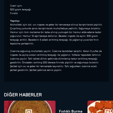
Üzeri için:
500 gram tereyağı
Fındık
Yapılışı:
Muhallebi için süt, un,nişasta ve şeker bir tencereye alınıp karıştırılarak pişirilir.
Çırpılmış yumurta sarısı karıştırılarak muhallebiye yedirilir. Soğumaya bırakılır.
Hamur için tüm malzeme bir kaba alınıp yumuşak bir hamur elde edene kadar
yoğurulur. Hamur 10 eşit bezeye bölünür. Bezeler nişasta ile açılır. 500 gram
tereyağı eritilir. Bezelerin 5 adedi eritilmiş tereyağı ile yağlanıp yuvarlak fırın
tepsisine yerleştirilir.
Üzerine soğumuş muhallebi yayılır. Üzerine karabiber serpilir. Kalan 5 yufka da
nişasta ile açılıp araları eritilmiş tereyağı ile yağlanır. Yufkalar tepsideki tatlının
üzerine yayılır. Tatlı börek dilimi şeklinde dilimlenip kalan eritilmiş tereyağı
gezdirilir. Önceden ısıtılmış 200 derece fırında pişirilir ve soğumaya bırakılır.
Şerbet için su ve şeker bir tencerede kaynatılır. Tatlı soğukken üzerine sıcak
şerbet gezdirilir. Şerbet çekince servis yapılır.
DIĞER HABERLER
Fıstıklı Burma