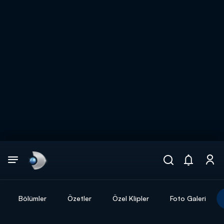
Arama
muhteşem ikili
ARAMA SONUÇLARI
Bölümler
Özetler
Özel Klipler
Foto Galeri
DİĞER SONUÇLAR