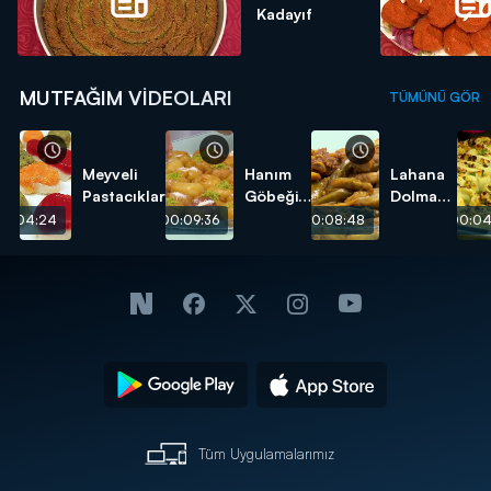
Kadayıf
MUTFAĞIM VIDEOLARI
TÜMÜNÜ GÖR
Meyveli
Hanım
Lahana
Pastacıklar
Göbeği
Dolması
Tatlısı
tarifi
00:04:24
00:09:36
00:08:48
00:04
tarifi
Tüm Uygulamalarımız