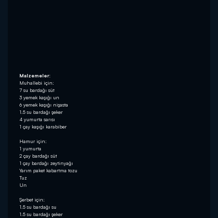
Malzemeler:
Muhallebi için:
7 su bardağı süt
3 yemek kaşığı un
6 yemek kaşığı nişasta
1.5 su bardağı şeker
4 yumurta sarısı
1 çay kaşığı karabiber
Hamur için:
1 yumurta
2 çay bardağı süt
1 çay bardağı zeytinyağı
Yarım paket kabartma tozu
Tuz
Un
Şerbet için:
1.5 su bardağı su
1.5 su bardağı şeker