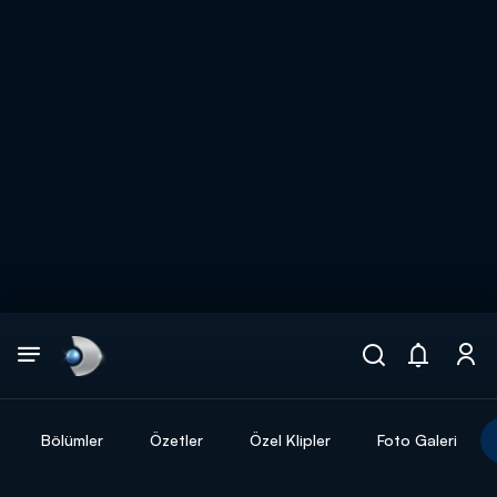
Arama
muhteşem ikili
ARAMA SONUÇLARI
Bölümler
Özetler
Özel Klipler
Foto Galeri
DİĞER SONUÇLAR