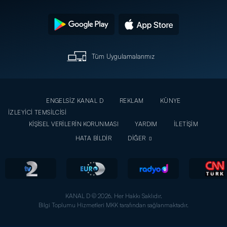
Tüm Uygulamalarımız
ENGELSİZ KANAL D
REKLAM
KÜNYE
İZLEYİCİ TEMSİLCİSİ
KİŞİSEL VERİLERİN KORUNMASI
YARDIM
İLETİŞİM
HATA BİLDİR
DİĞER
KANAL D © 2026. Her Hakkı Saklıdır.
Bilgi Toplumu Hizmetleri MKK tarafından sağlanmaktadır.