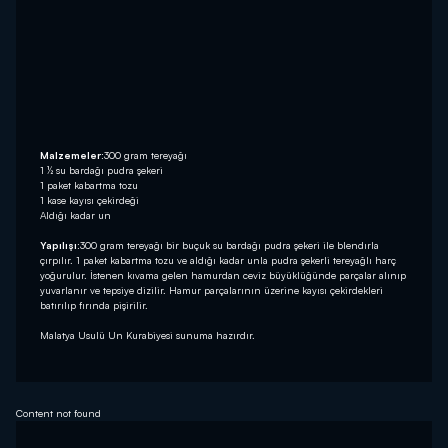
Malzemeler:
300 gram tereyağı
1 ½ su bardağı pudra şekeri
1 paket kabartma tozu
1 kase kayısı çekirdeği
Aldığı kadar un
Yapılışı:
300 gram tereyağı bir buçuk su bardağı pudra şekeri ile blendırla
çırpılır. 1 paket kabartma tozu ve aldığı kadar unla pudra şekerli tereyağlı harç
yoğurulur. İstenen kıvama gelen hamurdan ceviz büyüklüğünde parçalar alınıp
yuvarlanır ve tepsiye dizilir. Hamur parçalarının üzerine kayısı çekirdekleri
batırılıp fırında pişirilir.
Malatya Usulü Un Kurabiyesi sunuma hazırdır.
Content not found