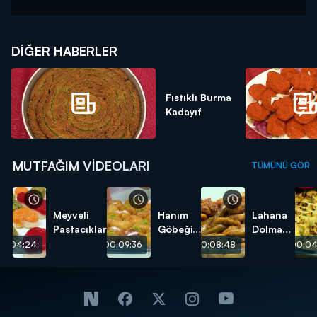
DIĞER HABERLER
Fıstıklı Burma
Kadayıf
MUTFAĞIM VIDEOLARI
TÜMÜNÜ GÖR
Meyveli
Hanım
Lahana
Pastacıklar
Göbeği
Dolması
Tatlısı
tarifi
00:04:24
00:09:36
00:08:48
00:04
tarifi