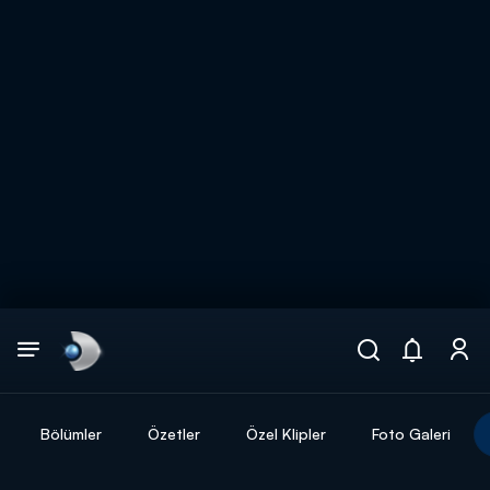
Arama
muhteşem ikili
ARAMA SONUÇLARI
Bölümler
Özetler
Özel Klipler
Foto Galeri
DİĞER SONUÇLAR