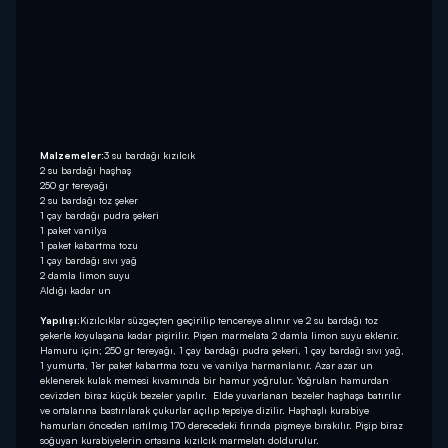
Malzemeler:
3 su bardağı kızılcık
2 su bardağı haşhaş
250 gr tereyağı
2 su bardağı toz şeker
1 çay bardağı pudra şekeri
1 paket vanilya
1 paket kabartma tozu
1 çay bardağı sıvı yağ
2 damla limon suyu
Aldığı kadar un
Yapılışı:
Kızılcıklar süzgeçten geçirilip tencereye alınır ve 2 su bardağı toz
şekerle koyulaşana kadar pişirilir. Pişen marmelata 2 damla limon suyu eklenir.
Hamuru için; 250 gr tereyağı, 1 çay bardağı pudra şekeri, 1 çay bardağı sıvı yağ,
1 yumurta, 1’er paket kabartma tozu ve vanilya harmanlanır. Azar azar un
eklenerek kulak memesi kıvamında bir hamur yoğrulur. Yoğrulan hamurdan
cevizden biraz küçük bezeler yapılır. Elde yuvarlanan bezeler haşhaşa batırılır
ve ortalarına bastırılarak çukurlar açılıp tepsiye dizilir. Haşhaşlı kurabiye
hamurları önceden ısıtılmış 170 derecedeki fırında pişmeye bırakılır. Pişip biraz
soğuyan kurabiyelerin ortasına kızılcık marmelatı doldurulur.