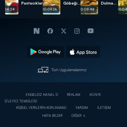
Pastacıklar
Göbeği
Dolması
Tatlısı
tarifi
00:04:24
00:09:36
00:08:48
00:04
tarifi
Tüm Uygulamalarımız
ENGELSİZ KANAL D
REKLAM
KÜNYE
İZLEYİCİ TEMSİLCİSİ
KİŞİSEL VERİLERİN KORUNMASI
YARDIM
İLETİŞİM
HATA BİLDİR
DİĞER