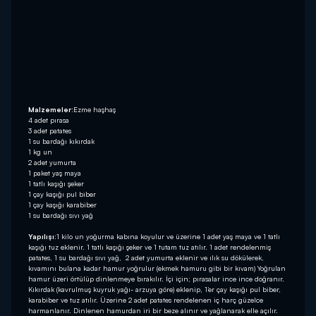
Malzemeler:
Ezme haşhaş
4 adet pırasa
3 adet patates
1 su bardağı kıkırdak
1 kg un
2 adet yumurta
1 paket yaş maya
1 tatlı kaşığı şeker
1 çay kaşığı pul biber
1 çay kaşığı karabiber
1 su bardağı sıvı yağ
Yapılışı:
1 kilo un yoğurma kabına koyulur ve üzerine 1 adet yaş maya ve 1 tatlı
kaşığı tuz eklenir. 1 tatlı kaşığı şeker ve 1 tutam tuz atılır. 1 adet rendelenmiş
patates, 1 su bardağı sıvı yağ, 2 adet yumurta eklenir ve ılık su dökülerek,
kıvamını bulana kadar hamur yoğrulur (ekmek hamuru gibi bir kıvam) Yoğrulan
hamur üzeri örtülüp dinlenmeye bırakılır. İçi için; pırasalar ince ince doğranır.
Kıkırdak (kavrulmuş kuyruk yağı- arzuya göre) eklenip, 1’er çay kaşığı pul biber,
karabiber ve tuz atılır. Üzerine 2 adet patates rendelenen iç harç güzelce
harmanlanır. Dinlenen hamurdan iri bir beze alınır ve yağlanarak elle açılır.