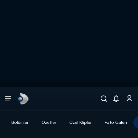
Arama
muhteşem ikili
ARAMA SONUÇLARI
Bölümler
Özetler
Özel Klipler
Foto Galeri
DİĞER SONUÇLAR