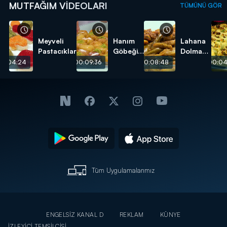
MUTFAĞIM VIDEOLARI
TÜMÜNÜ GÖR
Meyveli
Hanım
Lahana
Pastacıklar
Göbeği
Dolması
Tatlısı
tarifi
00:04:24
00:09:36
00:08:48
00:04
tarifi
Tüm Uygulamalarımız
ENGELSİZ KANAL D
REKLAM
KÜNYE
İZLEYİCİ TEMSİLCİSİ