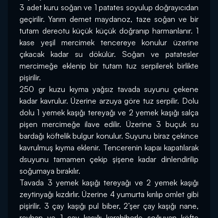
3 adet kuru soğan ve 1 patates soyulup doğrayıcıdan 
geçirilir. Yarım demet maydanoz, taze soğan ve bir 
tutam dereotu küçük küçük doğranıp harmanlanır. 1 
kase yeşil mercimek tencereye konulur üzerine 
çıkacak kadar su dökülür. Soğan ve patatesler 
mercimeğe eklenip bir tutam tuz serpilerek birlikte 
pişirilir.
250 gr kuzu kıyma yağsız tavada suyunu çekene 
kadar kavrulur. Üzerine arzuya göre tuz serpilir. Dolu 
dolu 1 yemek kaşığı tereyağı ve 2 yemek kaşığı salça 
pişen mercimeğe ilave edilir. Üzerine 3 buçuk su 
bardağı köftelik bulgur konulur. Suyunu biraz çekince 
kavrulmuş kıyma eklenir. Tencerenin kapaı kapatılarak 
dsuyunu tamamen çekip şişene kadar dinlendirilip 
soğumaya bırakılır.
Tavada 3 yemek kaşığı tereyağı ve 2 yemek kaşığı 
zeytinyağı kızdırlır. Üzerine 4 yumurta kırılıp omlet gibi 
pişirilir. 3 çay kaşığı pul biber, 2’şer çay kaşığı nane, 
reyhan ve 1 çay kaşığı karabiberle soğuyan köfte 