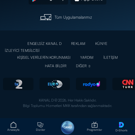
Tüm Uygulamalarımız
ENGELSİZ KANAL D
REKLAM
KÜNYE
İZLEYİCİ TEMSİLCİSİ
KİŞİSEL VERİLERİN KORUNMASI
YARDIM
İLETİŞİM
HATA BİLDİR
DİĞER
KANAL D © 2026. Her Hakkı Saklıdır.
Bilgi Toplumu Hizmetleri MKK tarafından sağlanmaktadır.
CANLI
Anasayfa
Diziler
Programlar
D-Shorts