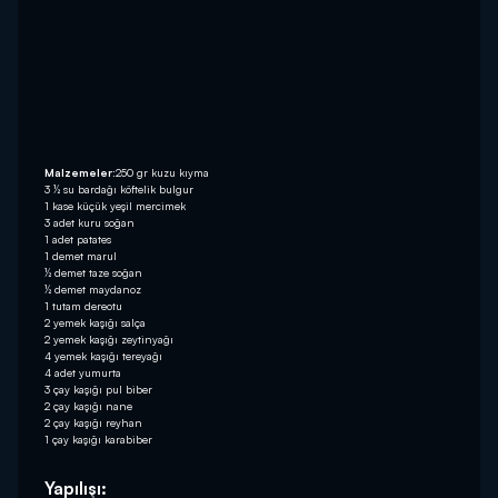
Malzemeler:
250 gr kuzu kıyma
3 ½ su bardağı köftelik bulgur
1 kase küçük yeşil mercimek
3 adet kuru soğan
1 adet patates
1 demet marul
½ demet taze soğan
½ demet maydanoz
1 tutam dereotu
2 yemek kaşığı salça
2 yemek kaşığı zeytinyağı
4 yemek kaşığı tereyağı
4 adet yumurta
3 çay kaşığı pul biber
2 çay kaşığı nane
2 çay kaşığı reyhan
1 çay kaşığı karabiber
Yapılışı: