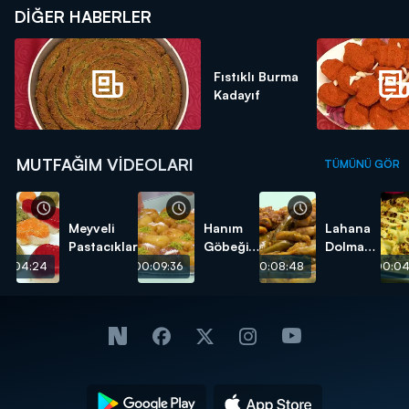
DIĞER HABERLER
Fıstıklı Burma
Kadayıf
MUTFAĞIM VIDEOLARI
TÜMÜNÜ GÖR
Meyveli
Hanım
Lahana
Pastacıklar
Göbeği
Dolması
Tatlısı
tarifi
00:04:24
00:09:36
00:08:48
00:04
tarifi