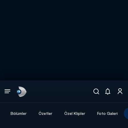
Arama
muhteşem ikili
ARAMA SONUÇLARI
Bölümler
Özetler
Özel Klipler
Foto Galeri
DİĞER SONUÇLAR