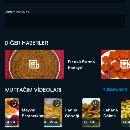
Content not found
DIĞER HABERLER
Fıstıklı Burma
Kadayıf
MUTFAĞIM VIDEOLARI
TÜMÜNÜ GÖR
Meyveli
Hanım
Lahana
Pastacıklar
Göbeği
Dolması
Tatlısı
tarifi
00:04:24
00:09:36
00:08:48
00:04
tarifi