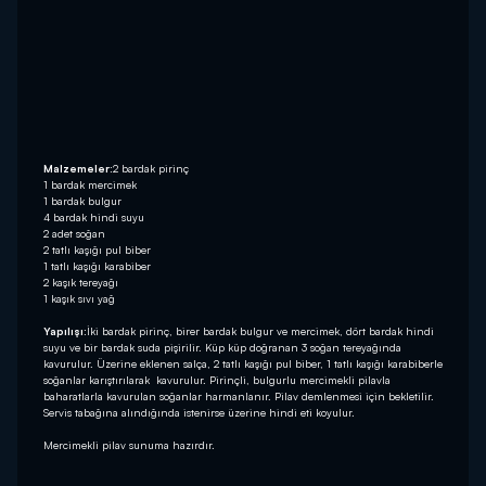
Malzemeler:
2 bardak pirinç
1 bardak mercimek
1 bardak bulgur
4 bardak hindi suyu
2 adet soğan
2 tatlı kaşığı pul biber
1 tatlı kaşığı karabiber
2 kaşık tereyağı
1 kaşık sıvı yağ
Yapılışı:
İki bardak pirinç, birer bardak bulgur ve mercimek, dört bardak hindi
suyu ve bir bardak suda pişirilir. Küp küp doğranan 3 soğan tereyağında
kavurulur. Üzerine eklenen salça, 2 tatlı kaşığı pul biber, 1 tatlı kaşığı karabiberle
soğanlar karıştırılarak kavurulur. Pirinçli, bulgurlu mercimekli pilavla
baharatlarla kavurulan soğanlar harmanlanır. Pilav demlenmesi için bekletilir.
Servis tabağına alındığında istenirse üzerine hindi eti koyulur.
Mercimekli pilav sunuma hazırdır.