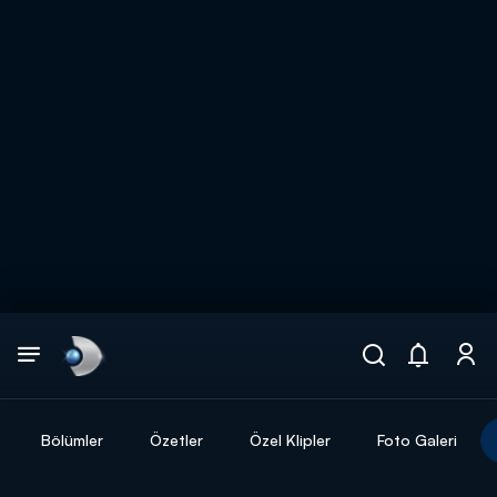
Arama
muhteşem ikili
ARAMA SONUÇLARI
Bölümler
Özetler
Özel Klipler
Foto Galeri
DİĞER SONUÇLAR