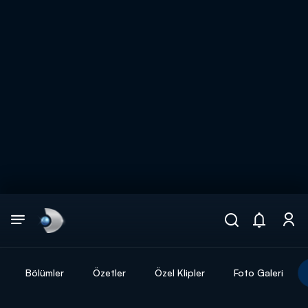
Arama
muhteşem ikili
ARAMA SONUÇLARI
Bölümler
Özetler
Özel Klipler
Foto Galeri
DİĞER SONUÇLAR