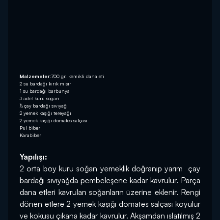
Malzemeler:
700 gr. kemikli dana eti
2 su bardağı kırık mısır
1 su bardağı barbunya
3 adet kuru soğan
½ çay bardağı sıvıyağ
2 yemek kaşığı tereyağı
2 yemek kaşığı domates salçası
Pul biber
Karabiber
Yapılışı:
2 orta boy kuru soğan yemeklik doğranıp yarım  çay 
bardağı sıvıyağda pembeleşene kadar kavrulur. Parça 
dana etleri kavrulan soğanların üzerine eklenir. Rengi 
dönen etlere 2 yemek kaşığı domates salçası koyulur 
ve kokusu çıkana kadar kavrulur. Akşamdan ıslatılmış 2 