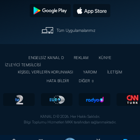
Tüm Uygulamalarımız
ENGELSİZ KANAL D
REKLAM
KÜNYE
İZLEYİCİ TEMSİLCİSİ
KİŞİSEL VERİLERİN KORUNMASI
YARDIM
İLETİŞİM
HATA BİLDİR
DİĞER
KANAL D © 2026. Her Hakkı Saklıdır.
Bilgi Toplumu Hizmetleri MKK tarafından sağlanmaktadır.