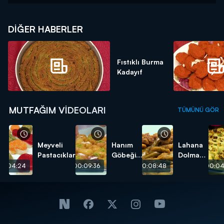
DIĞER HABERLER
Fıstıklı Burma
Kadayıf
MUTFAĞIM VIDEOLARI
TÜMÜNÜ GÖR
Meyveli
Hanım
Lahana
Pastacıklar
Göbeği
Dolması
Tatlısı
tarifi
00:04:24
00:09:36
00:08:48
00:04
tarifi