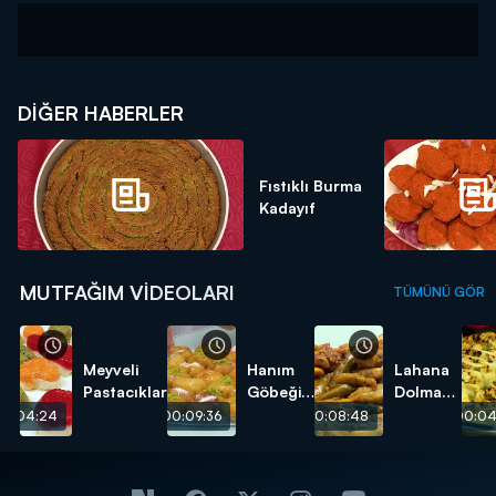
DIĞER HABERLER
Fıstıklı Burma
Kadayıf
MUTFAĞIM VIDEOLARI
TÜMÜNÜ GÖR
Meyveli
Hanım
Lahana
Pastacıklar
Göbeği
Dolması
Tatlısı
tarifi
00:04:24
00:09:36
00:08:48
00:04
tarifi