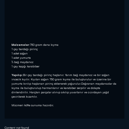
Malzemeler:
750 gram dana kıyma
1 çay bardağı pirinç
1 adet soğan
1 adet yumurta
½ bağ maydanoz
1 çay kaşığı karabiber
Yapılışı:
Bir çay bardağı pirinç haşlanır. Yarım bağ maydanoz ve bir soğan
incecik kıyılır. Kıyılan soğan 750 gram kıyma ile buluşturulur ve üzerine bir
yumurta kırılıp haşlanan pirinç eklenerek yoğurulur.Doğranan maydanozlar da
kıyma ile buluşturulup harmanlanır ve karabiber serpilir ve dolapta
dinlendirilir. Harçtan parçalar alınıp sıkılıp yuvarlanır ve cızırdayan yağd
çevirilerek kızartılır.
Mücmeri köfte sunuma hazırdır.
Content not found