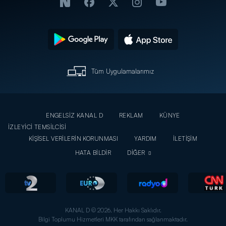
Tüm Uygulamalarımız
ENGELSİZ KANAL D
REKLAM
KÜNYE
İZLEYİCİ TEMSİLCİSİ
KİŞİSEL VERİLERİN KORUNMASI
YARDIM
İLETİŞİM
HATA BİLDİR
DİĞER
KANAL D © 2026. Her Hakkı Saklıdır.
Bilgi Toplumu Hizmetleri MKK tarafından sağlanmaktadır.