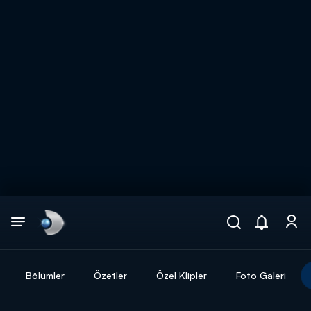
Arama
muhteşem ikili
ARAMA SONUÇLARI
Bölümler
Özetler
Özel Klipler
Foto Galeri
DİĞER SONUÇLAR