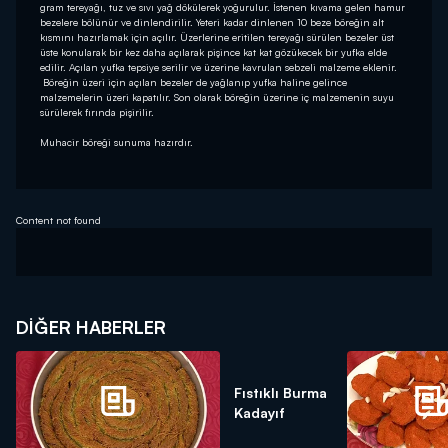
gram tereyağı, tuz ve sıvı yağ dökülerek yoğurulur. İstenen kıvama gelen hamur
bezelere bölünür ve dinlendirilir. Yeteri kadar dinlenen 10 beze böreğin alt
kısmını hazırlamak için açılır. Üzerlerine eritilen tereyağı sürülen bezeler üst
üste konularak bir kez daha açılarak pişince kat kat gözükecek bir yufka elde
edilir. Açılan yufka tepsiye serilir ve üzerine kavrulan sebzeli malzeme eklenir.
Böreğin üzeri için açılan bezeler de yağlanıp yufka haline gelince
malzemelerin üzeri kapatılır. Son olarak böreğin üzerine iç malzemenin suyu
sürülerek fırında pişirilir.
Muhacir böreği sunuma hazırdır.
Content not found
DIĞER HABERLER
Fıstıklı Burma
Kadayıf