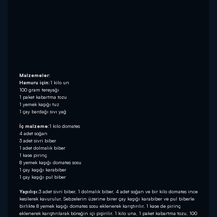
Malzemeler:
Hamuru için:
1 kilo un
100 gram tereyağı
1 paket kabartma tozu
1 yemek kaşığı tuz
1 çay bardağı sıvı yağ
İç malzeme:
1 kilo domates
4 adet soğan
3 adet sivri biber
1 adet dolmalık biber
1 kase pirinç
8 yemek kaşığı domates sosu
1 çay kaşığı karabiber
1 çay kaşığı pul biber
Yapılışı:
3 adet sivri biber, 1 dolmalık biber, 4 adet soğan ve bir kilo domates ince
kesilerek kavurulur. Sebzelerin üzerine birer çay kaşığı karabiber ve pul biberle
birlikte 8 yemek kaşığı domates sosu eklenerek karıştırılır. 1 kase de pirinç
eklenerek karıştırılarak böreğin içi pişirilir. 1 kilo una, 1 paket kabartma tozu, 100