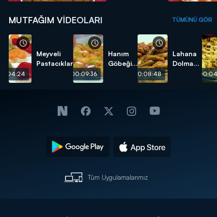
MUTFAĞIM VIDEOLARI
TÜMÜNÜ GÖR
Meyveli
Hanım
Lahana
Pastacıklar
Göbeği
Dolması
Tatlısı
tarifi
00:04:24
00:09:36
00:08:48
00:04
tarifi
Tüm Uygulamalarımız