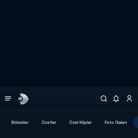
Arama
muhteşem ikili
ARAMA SONUÇLARI
Bölümler
Özetler
Özel Klipler
Foto Galeri
DİĞER SONUÇLAR