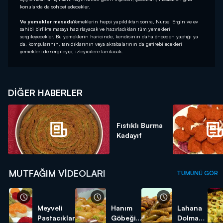
konularda da sohbet edecekler.
Ve yemekler masada
Yemeklerin hepsi yapıldıktan sonra, Nursel Ergin ve ev
sahibi birlikte masayı hazırlayacak ve hazırladıkları tüm yemekleri
sergileyecekler. Bu yemeklerin haricinde, kendisinin daha önceden yaptığı ya
da, komşularının, tanıdıklarının veya akrabalarının da getirebilecekleri
yemekleri de sergileyip, izleyicilere tanıtacak.
DIĞER HABERLER
Fıstıklı Burma
Kadayıf
MUTFAĞIM VIDEOLARI
TÜMÜNÜ GÖR
Meyveli
Hanım
Lahana
Pastacıklar
Göbeği
Dolması