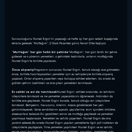
Sunuculuğunu Nursel Ergin’in yapacağı ve hafta içi her gün sabah kuşağında
ekrana gelecek “Mutfağım”, 2 Ocak Pazartesi günü Kanal D'de başlıyor.
“Mutfağım” her gün farklı bir şehirde
“Mutfağım”, her gün farklı bir şehre
gidecek ve o yörenin yemekleri, o şehirdeki kadınlarla, onların mutfağında
Nursel Ergin’le birlikte yapılacak.
Önce alışveriş
Programın sunucusu Nursel Ergin, konuk olacağı eve gitmeden
önce, birlikte hazırlayacakları yemekler için ev sahipleriyle birlikte alışveriş
yapacak. Onlar alışveriş yaparken veya buluşup sohbet ederken, bu sırada da
gidilen şehrin özellikleri ve öne çıkan yemekleri tanıtılacak.
Ev sahibi ve evi de tanıtılacak
Nursel Ergin, sohbet sırasında, ev sahibini
izleyicilere tanıtacak ve ne yemekler yapacaklarını öğrenecek. Ardından da
birlikte eve geçilecek. Nursel Ergin burada, konuk olduğu evi izleyicilere
tanıtacak. Bahçesini, havuzunu, kilerini, kısaca görebilecek her yeri
görüntüleyecek. Varsa sandıklarını açacak, çeyizlerine, evin içindeki örtülere,
aksesuarlara bakacak.Evi gezdikten sonra ise mutfağa geçilecek ve yemekler
yapılmaya başlanacak. Yemekleri ev sahibi yaparken, Nursel Ergin de ona
yardım edecek.Bu sırada Nursel Ergin yapılan yemeklerle ilgili püf noktaları da
izleyicilerle paylaşacak. Yine yemekler yapılırken Nursel Ergin ve ev sahibi,
eşiyle nasıl tanıştıkları, kayınvalide-gelin ilişkileri, çocukları, meslekleri gibi