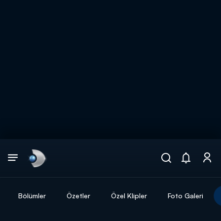
Arama
muhteşem ikili
ARAMA SONUÇLARI
Bölümler
Özetler
Özel Klipler
Foto Galeri
DİĞER SONUÇLAR