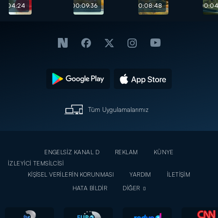
Tatlısı
tarifi
00:04:24
00:09:36
00:08:48
00:04
tarifi
Tüm Uygulamalarımız
ENGELSİZ KANAL D
REKLAM
KÜNYE
İZLEYİCİ TEMSİLCİSİ
KİŞİSEL VERİLERİN KORUNMASI
YARDIM
İLETİŞİM
HATA BİLDİR
DİĞER