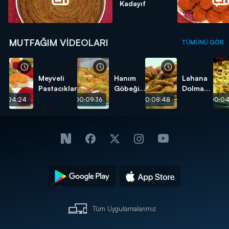
Kadayıf
MUTFAĞIM VIDEOLARI
TÜMÜNÜ GÖR
Meyveli
Hanım
Lahana
Pastacıklar
Göbeği
Dolması
Tatlısı
tarifi
00:04:24
00:09:36
00:08:48
00:04
tarifi
Tüm Uygulamalarımız