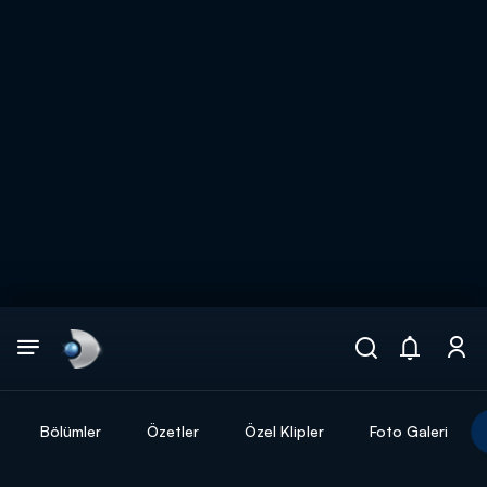
Arama
muhteşem ikili
ARAMA SONUÇLARI
Bölümler
Özetler
Özel Klipler
Foto Galeri
DİĞER SONUÇLAR