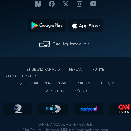
Tüm Uygulamalarımız
ENGELSİZ KANAL D
REKLAM
KÜNYE
İZLEYİCİ TEMSİLCİSİ
KİŞİSEL VERİLERİN KORUNMASI
YARDIM
İLETİŞİM
HATA BİLDİR
DİĞER
KANAL D © 2026. Her Hakkı Saklıdır.
Bilgi Toplumu Hizmetleri MKK tarafından sağlanmaktadır.