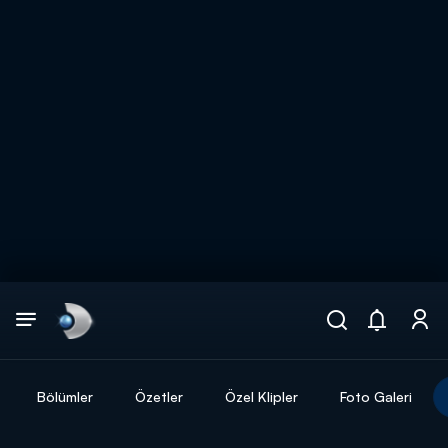
Arama
muhteşem ikili
ARAMA SONUÇLARI
Bölümler
Özetler
Özel Klipler
Foto Galeri
DİĞER SONUÇLAR