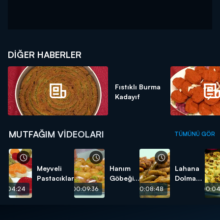
DIĞER HABERLER
Fıstıklı Burma
Kadayıf
MUTFAĞIM VIDEOLARI
TÜMÜNÜ GÖR
Meyveli
Hanım
Lahana
Pastacıklar
Göbeği
Dolması
Tatlısı
tarifi
00:04:24
00:09:36
00:08:48
00:04
tarifi