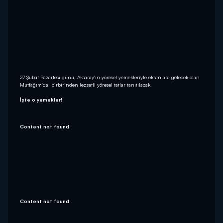
27 Şubat Pazartesi günü, Aksaray'ın yöresel yemekleriyle ekranlara gelecek olan
Mutfağım'da, birbirinden lezzetli yöresel tatlar tanıtılacak.
İşte o yemekler!
Content not found
Content not found