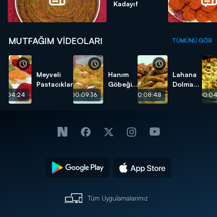
Kadayıf
MUTFAĞIM VIDEOLARI
TÜMÜNÜ GÖR
Meyveli
Hanım
Lahana
Pastacıklar
Göbeği
Dolması
Tatlısı
tarifi
00:04:24
00:09:36
00:08:48
00:04
tarifi
Tüm Uygulamalarımız