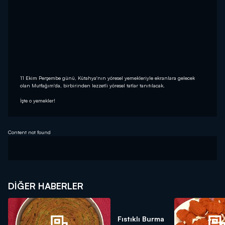
11 Ekim Perşembe günü, Kütahya'nın yöresel yemekleriyle ekranlara gelecek
olan Mutfağım'da, birbirinden lezzetli yöresel tatlar tanıtılacak.
İşte o yemekler!
Content not found
DIĞER HABERLER
Fıstıklı Burma