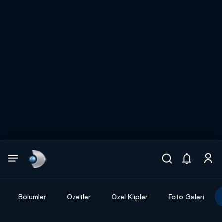
Arama
muhteşem ikili
ARAMA SONUÇLARI
Bölümler
Özetler
Özel Klipler
Foto Galeri
DİĞER SONUÇLAR