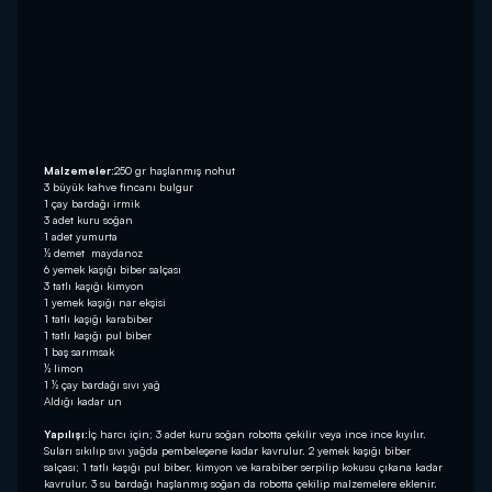
Malzemeler:
250 gr haşlanmış nohut
3 büyük kahve fincanı bulgur
1 çay bardağı irmik
3 adet kuru soğan
1 adet yumurta
½ demet maydanoz
6 yemek kaşığı biber salçası
3 tatlı kaşığı kimyon
1 yemek kaşığı nar ekşisi
1 tatlı kaşığı karabiber
1 tatlı kaşığı pul biber
1 baş sarımsak
½ limon
1 ½ çay bardağı sıvı yağ
Aldığı kadar un
Yapılışı:
İç harcı için; 3 adet kuru soğan robotta çekilir veya ince ince kıyılır.
Suları sıkılıp sıvı yağda pembeleşene kadar kavrulur. 2 yemek kaşığı biber
salçası; 1 tatlı kaşığı pul biber, kimyon ve karabiber serpilip kokusu çıkana kadar
kavrulur. 3 su bardağı haşlanmış soğan da robotta çekilip malzemelere eklenir.