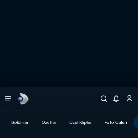
Arama
muhteşem ikili
ARAMA SONUÇLARI
Bölümler
Özetler
Özel Klipler
Foto Galeri
DİĞER SONUÇLAR