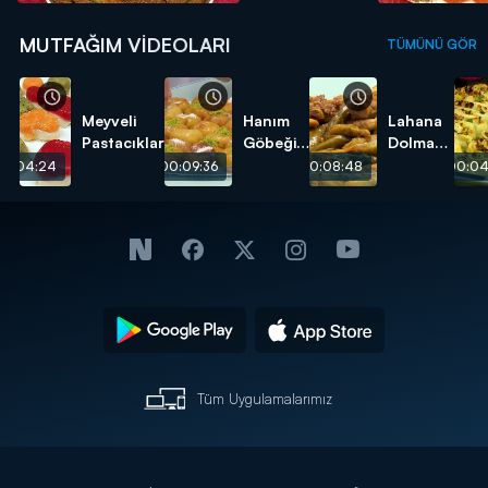
MUTFAĞIM VIDEOLARI
TÜMÜNÜ GÖR
Meyveli
Hanım
Lahana
Pastacıklar
Göbeği
Dolması
Tatlısı
tarifi
00:04:24
00:09:36
00:08:48
00:04
tarifi
Tüm Uygulamalarımız