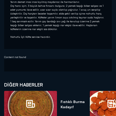
Yarım demet ince ince kıyılmış maydanoz ile harmanlanır.
Dış harcı için; 3 büyük kahve fincanı bulgura; 2 yemek kaşığı biber salçası ve 1
adet yumurta ilave edilir, azar azar suyla ıslatılıp yoğrulur. 1 avuç un serpilip
özleştirilir. Dış harçtan bezeler kopartılır, elde şekil verilip içine nohutlu harç
yerleştirilir ve kapatılır. Köfteler yarım limon suyu sıkılmış kaynar suda haşlanır.
1 baş sarımsak ezilir. Yarım çay bardağı sıvı yağ ile kavulup üzerine 2 yemek
kaşığı biber salçası eklenir. 1 yemek kaşığı nar ekşisi ilave edilir. Haşlanan
köftelerin üzerine nar ekşili sos dökülür.
Nohutlu İçli Köfte servise hazırdır.
Content not found
DIĞER HABERLER
Fıstıklı Burma
Kadayıf