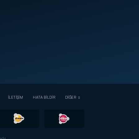
İLETİŞİM
HATA BİLDİR
DİĞER
dır.