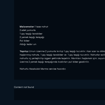
Malzemeler:
1 kase nohut
2 adet yumurta
1 çay kaşığı karabiber
2 yemek kaşığı tereyağı
Pul biber
Aldığı kadar un
Yapılışı:
Unun üzerine 2 yumurta kırılıp 1 çay kaşığı tuz atılır. Azar azar su d
haşlanmış nohuta, 1 çay kaşığı karabiber ve 1 çay kaşığı tuz atılır. Nohutlar ez
nohutlu iç yerleştirilip üçgen şeklinde kapatılır. Mantıları haşlamak için; suyun
üzerine 2 yemek kaşığı tereyağında kızdırlan pul biber gezdirilir.
Nohutlu Kocakulak Mantısı servise hazırdır.
Content not found