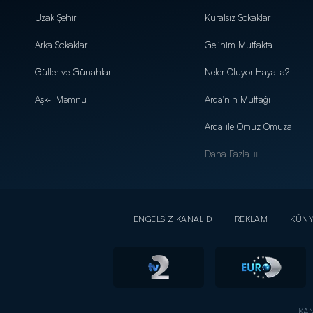
Uzak Şehir
Kuralsız Sokaklar
Arka Sokaklar
Gelinim Mutfakta
Güller ve Günahlar
Neler Oluyor Hayatta?
Aşk-ı Memnu
Arda'nın Mutfağı
Arda ile Omuz Omuza
Daha Fazla
ENGELSİZ KANAL D
REKLAM
KÜN
KAN