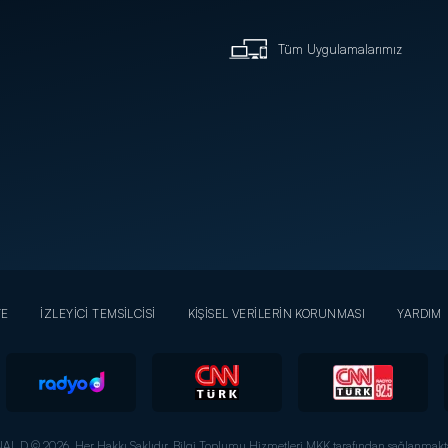
Tüm Uygulamalarımız
YE
İZLEYİCİ TEMSİLCİSİ
KİŞİSEL VERİLERİN KORUNMASI
YARDIM
AL D © 2026. Her Hakkı Saklıdır.
Bilgi Toplumu Hizmetleri MKK tarafından sağlanmakta