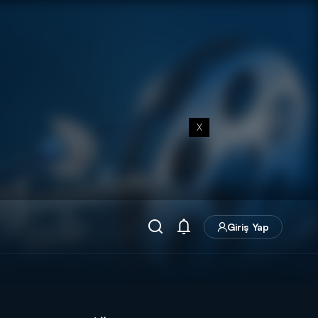
X
Giriş Yap