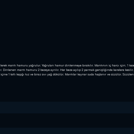
ökülerek mantı hamuru yoğrulur. Yoğrulan hamur dinlenmeye bırakılır. Mantının iç harcı için; 1 kas
ilir. Dinlenen mantı hamuru 2 bezeye ayrılır. Her beze açılıp 2 parmak genişliğinde karelere kesilir
 içine 1 tatlı kaşığı tuz ve biraz sıvı yağ dökülür. Mantılar kaynar suda haşlanır ve süzülür. Süzüle