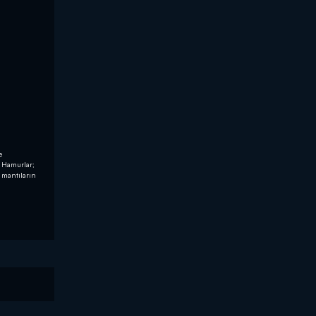
e
. Hamurlar;
n mantıların