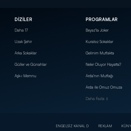
DİZİLER
PROGRAMLAR
Daha 17
Beyaz'la Joker
Uzak Şehir
Kuralsız Sokaklar
Arka Sokaklar
Gelinim Mutfakta
Güller ve Günahlar
Neler Oluyor Hayatta?
Aşk-ı Memnu
Arda'nın Mutfağı
Arda ile Omuz Omuza
Daha Fazla
ENGELSİZ KANAL D
REKLAM
KÜN