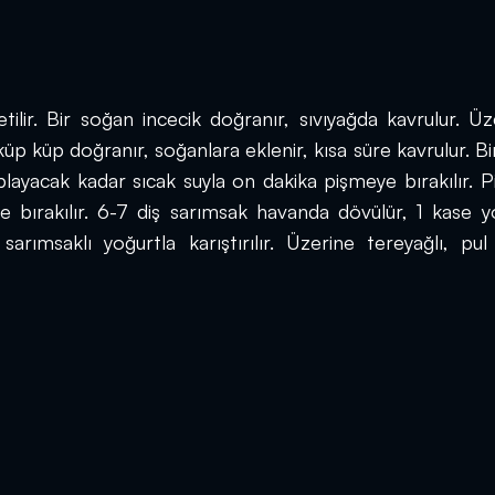
ilir. Bir soğan incecik doğranır, sıvıyağda kavrulur. Üze
küp küp doğranır, soğanlara eklenir, kısa süre kavrulur. Bir
playacak kadar sıcak suyla on dakika pişmeye bırakılır. Pir
 bırakılır. 6-7 diş sarımsak havanda dövülür, 1 kase yo
sarımsaklı yoğurtla karıştırılır. Üzerine tereyağlı, pul