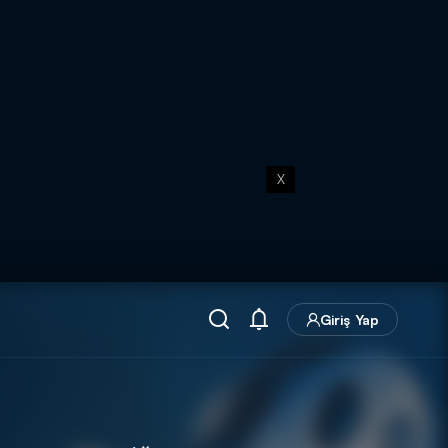
X
Giriş Yap