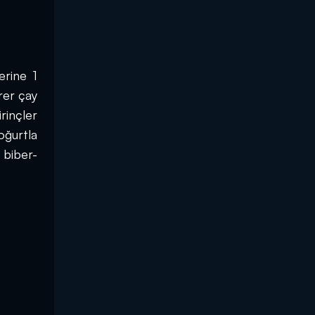
rine 1 
er çay 
inçler 
ğurtla 
 biber-