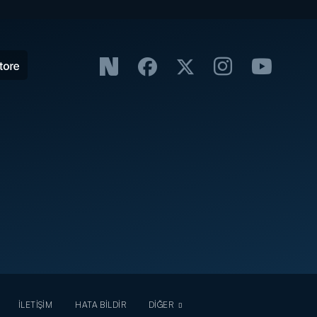
İLETİŞİM
HATA BİLDİR
DİĞER