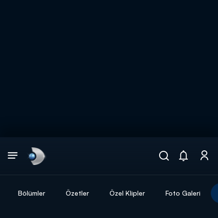
Arama
muhteşem ikili
ARAMA SONUÇLARI
Bölümler
Özetler
Özel Klipler
Foto Galeri
DİĞER SONUÇLAR