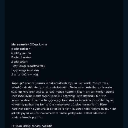
Malzemeler:
500 gr kıyma
6 adet patlıcan
5 adet yumurta
3 adet domates
2 adet soğan
1 çay kaşığı kabartma tozu
1 çay kaşığı karabiber
2 su bardağı sıvı yağ
Yapılışı:
6 adet patlıcanın kabukları alacalı soyulur. Patlıcanlar 2-3 parmak
kalınlığında dilimlenip tuzlu suda bekletilir. Tuzlu suda bekletilen patlıcanlar
süzülüp kurulanır ve 2 su bardağı yağda kızartılır. Kızartılan patlıcanlar bıçakla
ince ince kıyılır. 2 adet soğan yemeklik doğranıp ısıya dayanıklı bir fırın
tepsisine alınır. Üzerine 1’er çay kaşığı karabiber ve kabartma tozu atılır. Kıyma
ve ezilmiş patlıcanlar katılıp tüm malzemeler güzelce harmanlanır. Börek
harcının üzerine yumurtalar kırılır ve karıştırılır. Börek harcı tepsiye düzgün bir
şekilde yayılır ve üzerine domates dilimleri yerleştirilir. 180-200 derecede
ısıtılmış fırında pişirilir.
Patlıcan Böreği servise hazırdır.