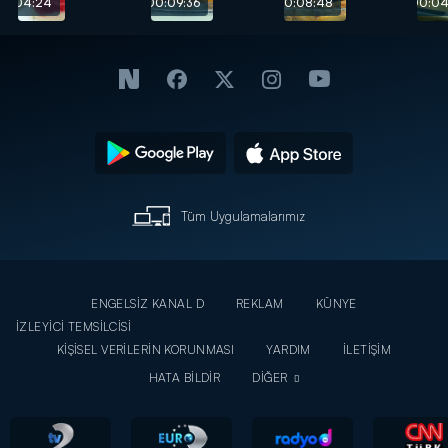
Tatlısı
tarifi
00:04:24
00:09:36
00:08:48
00:04
tarifi
Tüm Uygulamalarımız
ENGELSİZ KANAL D
REKLAM
KÜNYE
İZLEYİCİ TEMSİLCİSİ
KİŞİSEL VERİLERİN KORUNMASI
YARDIM
İLETİŞİM
HATA BİLDİR
DİĞER