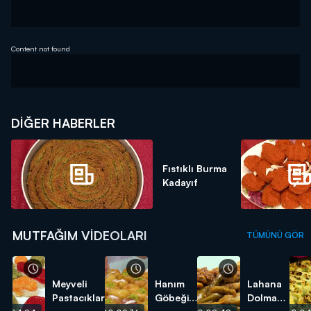
Content not found
DIĞER HABERLER
Fıstıklı Burma
Kadayıf
MUTFAĞIM VIDEOLARI
TÜMÜNÜ GÖR
Meyveli
Hanım
Lahana
Pastacıklar
Göbeği
Dolması