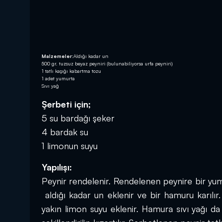
Malzemeler:
Aldığı kadar un
500 gr. tuzsuz beyaz peyniri (bulunabiliyorsa urfa peyniri)
1 tatlı kaşığı kabartma tozu
1 adet yumurta
Sıvı yağ
Şerbeti için;
5 su bardağı şeker
4 bardak su
1 limonun suyu
Yapılışı:
Peynir rendelenir. Rendelenen peynire bir yum
 aldığı kadar un eklenir ve bir hamuru karılır
yakın limon suyu eklenir. Hamura sıvı yağı da 