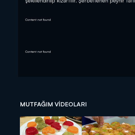
şekillendirilip kızartılır. Şerbetlenen peynir tatl
Content not found
Content not found
MUTFAĞIM VIDEOLARI