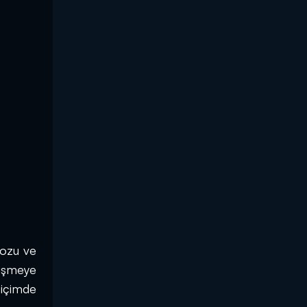
ozu ve 
işmeye 
içimde 