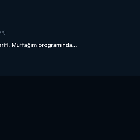
39)
 tarifi, Mutfağım programında...