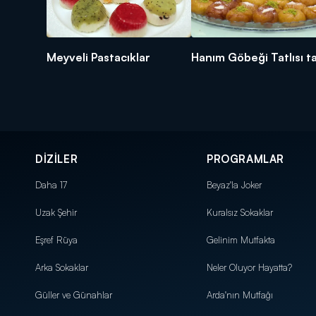
Meyveli Pastacıklar
Hanım Göbeği Tatlısı ta
DİZİLER
PROGRAMLAR
Daha 17
Beyaz'la Joker
Uzak Şehir
Kuralsız Sokaklar
Eşref Rüya
Gelinim Mutfakta
Arka Sokaklar
Neler Oluyor Hayatta?
Güller ve Günahlar
Arda'nın Mutfağı