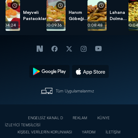
Meyveli
Hanım
Lahana
Pastacıklar
Göbeği
Dolması
Tatlısı
tarifi
00:04:24
00:09:36
00:08:48
00:04
tarifi
Tüm Uygulamalarımız
ENGELSİZ KANAL D
REKLAM
KÜNYE
İZLEYİCİ TEMSİLCİSİ
KİŞİSEL VERİLERİN KORUNMASI
YARDIM
İLETİŞİM