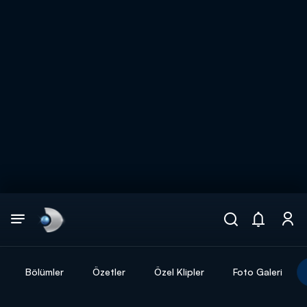
Arama
muhteşem ikili
ARAMA SONUÇLARI
Bölümler
Özetler
Özel Klipler
Foto Galeri
DİĞER SONUÇLAR