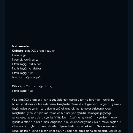
Malzemeler:
Kebabı için:
700 gram kuzu eti
1 adet soğan
1 yemek kaşığı salça
1 tatlı kaşığı pul biber
1 tatlı kaşığı karabiber
1 tatlı kaşığı tuz
½ su bardağı sıvı yağ
Pilav için:
2 su bardağı pirinç
1 tatlı kaşığı tuz
Yapılışı:
700 gram et yıkanıp süzüldükten sonra üzerine birer tatlı kaşığı pul
biber, karabiber ve tuz eklenerek karıştırılır. Yemeklik doğranan 1 soğan, 1 yemek
kaşığı salça ve yarım bardak sıvı yağ eklenerek malzemeler özleşene kadar
karıştırılır. İyice karışan malzemeler bir tasa yerleştirilir. Yemeğin pişeceği
tencereye, tas ters olarak yerleştirilir. Tasın üzerine taş v.s ağırlık yerleştirilerek
içindeki etlerin hava alması engellenir. Su eklenerek yemek pişirilmeye başlanır.
Yıkanan pirinçler tuzlanarak etler pişene kadar suda bekletilir. Tencereye ters
konulan tasın içinde pişen etler suyunu çekince biraz daha su eklenir. Beklediği