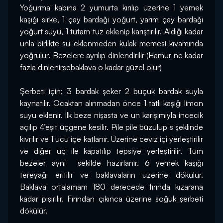
Yoğurma kabına 2 yumurta kırılıp üzerine 1 yemek 
kaşığı sirke, 1 çay bardağı yoğurt, yarım çay bardağı 
yoğurt suyu, 1 tutam tuz eklenip karıştırılır. Aldığı kadar 
unla birlikte su eklenmeden kulak memesi kıvamında 
yoğrulur. Bezelere ayrılıp dinlendirilir (Hamur ne kadar 
fazla dinlenirsebaklava o kadar güzel olur)
Şerbeti için; 3 bardak şeker 2 buçuk bardak suyla 
kaynatılır. Ocaktan alınmadan önce 1 tatlı kaşığı limon 
suyu eklenir. İlk beze nişasta ve un karışımıyla incecik 
açılıp 4’eşit üçgene kesilir. Pile pile büzülüp s şeklinde 
kıvrılır ve 1 ucu içe katlanır. Üzerine ceviz içi yerleştirilir 
ve diğer uç ile kapatılıp tepsiye yerleştirilir. Tüm 
bezeler aynı  şekilde hazırlanır. 6 yemek kaşığı 
tereyağı eritilir ve baklavaların üzerine dökülür. 
Baklava ortalamam 180 derecede fırında kızarana 
kadar pişirilir. Fırından çıkınca üzerine soğuk şerbeti 
dökülür.