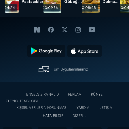
Pastacıklar
Göbeği
Dolması
Tatlısı
tarifi
00:04:24
00:09:36
00:08:48
00:04
tarifi
Tüm Uygulamalarımız
ENGELSİZ KANAL D
REKLAM
KÜNYE
İZLEYİCİ TEMSİLCİSİ
KİŞİSEL VERİLERİN KORUNMASI
YARDIM
İLETİŞİM
HATA BİLDİR
DİĞER