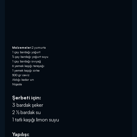
Malzemeler:
2 yumurta
1 çay bardağı yoğurt
½ çay bardağı yoğurt suyu
1 çay bardağı sıvıyağ
6 yemek kaşığı tereyağı
1 yemek kaşığı sirke
500 gr ceviz
Aldığı kadar un
Nişasta
Şerbeti için:
3 bardak şeker
2 ½ bardak su
1 tatlı kaşığı limon suyu
Yapılışı: