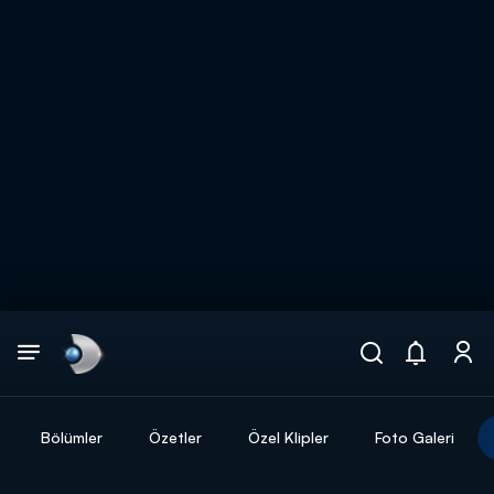
Arama
muhteşem ikili
ARAMA SONUÇLARI
Bölümler
Özetler
Özel Klipler
Foto Galeri
DİĞER SONUÇLAR