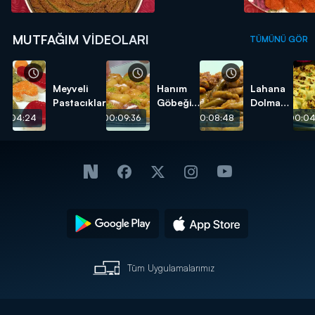
MUTFAĞIM VIDEOLARI
TÜMÜNÜ GÖR
Meyveli
Hanım
Lahana
Pastacıklar
Göbeği
Dolması
Tatlısı
tarifi
00:04:24
00:09:36
00:08:48
00:04
tarifi
Tüm Uygulamalarımız