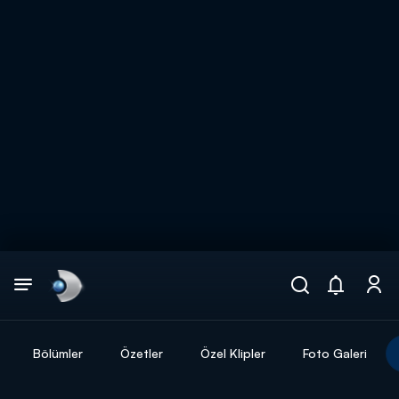
Arama
muhteşem ikili
ARAMA SONUÇLARI
Bölümler
Özetler
Özel Klipler
Foto Galeri
DİĞER SONUÇLAR