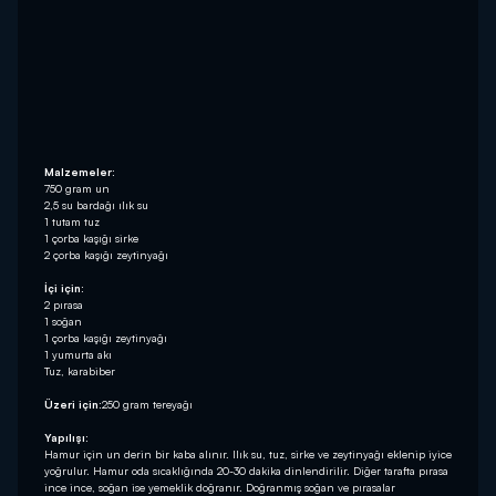
Malzemeler:
750 gram un
2,5 su bardağı ılık su
1 tutam tuz
1 çorba kaşığı sirke
2 çorba kaşığı zeytinyağı
İçi için:
2 pırasa
1 soğan
1 çorba kaşığı zeytinyağı
1 yumurta akı
Tuz, karabiber
Üzeri için:
250 gram tereyağı
Yapılışı:
Hamur için un derin bir kaba alınır. Ilık su, tuz, sirke ve zeytinyağı eklenip iyice
yoğrulur. Hamur oda sıcaklığında 20-30 dakika dinlendirilir. Diğer tarafta pırasa
ince ince, soğan ise yemeklik doğranır. Doğranmış soğan ve pırasalar