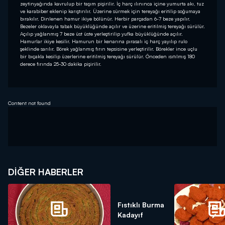
zeytinyağında kavrulup bir taşım pişirilir. İç harç ılınınca içine yumurta akı, tuz
ve karabiber eklenip karıştırılır. Üzerine sürmek için tereyağı eritilip soğumaya
bırakılır. Dinlenen hamur ikiye bölünür. Herbir parçadan 6-7 beze yapılır.
Bezeler oklavayla tabak büyüklüğünde açılır ve üzerine eritilmiş tereyağı sürülür.
Açılıp yağlanmış 7 beze üst üste yerleştirilip yufka büyüklüğünde açılır.
Hamurlar ikiye kesilir. Hamurun bir kenarına pırasalı iç harç yayılıp rulo
şeklinde sarılır. Börek yağlanmış fırın tepsisine yerleştirilir. Börekler ince uçlu
bir bıçakla kesilip üzerlerine eritilmiş tereyağı sürülür. Önceden ısıtılmış 180
derece fırında 25-30 dakika pişirilir.
Content not found
DIĞER HABERLER
Fıstıklı Burma
Kadayıf