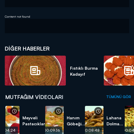
Content not found
DIĞER HABERLER
Fıstıklı Burma
Kadayıf
MUTFAĞIM VIDEOLARI
TÜMÜNÜ GÖR
Meyveli
Hanım
Lahana
Pastacıklar
Göbeği
Dolması
Tatlısı
tarifi
00:04:24
00:09:36
00:08:48
00:04