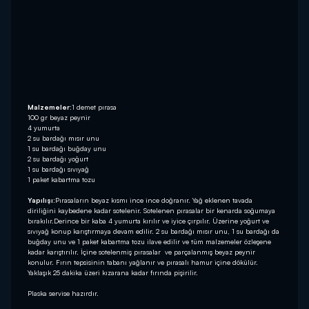
Malzemeler:
1 demet pırasa
100 gr beyaz peynir
4 yumurta
2 su bardağı mısır unu
1 su bardağı buğday unu
2 su bardağı yoğurt
1 su bardağı sıvıyağ
1 paket kabartma tozu
Yapılışı:
Pırasaların beyaz kısmı ince ince doğranır. Yağ eklenen tavada
diriliğini kaybedene kadar sotelenir. Sotelenen pırasalar bir kenarda soğumaya
bırakılır.Derince bir kaba 4 yumurta kırılır ve iyice çırpılır. Üzerine yoğurt ve
sıvıyağ konup karıştırmaya devam edilir. 2 su bardağı mısır unu, 1 su bardağı da
buğday unu ve 1 paket kabartma tozu ilave edilir ve tüm malzemeler özleşene
kadar karıştırılır. İçine sotelenmiş pırasalar ve parçalanmış beyaz peynir
konulur. Fırın tepsisinin tabanı yağlanır ve pırasalı hamur içine dökülür.
Yaklaşık 25 dakika üzeri kızarana kadar fırında pişirilir.
Plaska servise hazırdır.