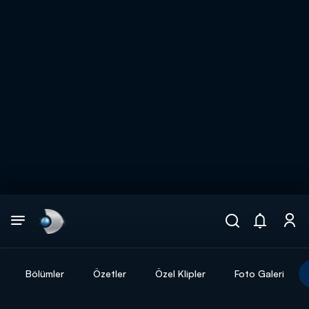
Arama
muhteşem ikili
ARAMA SONUÇLARI
Bölümler
Özetler
Özel Klipler
Foto Galeri
DİĞER SONUÇLAR