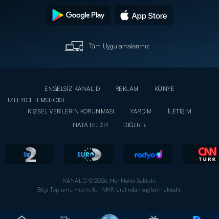
Tüm Uygulamalarımız
ENGELSİZ KANAL D
REKLAM
KÜNYE
İZLEYİCİ TEMSİLCİSİ
KİŞİSEL VERİLERİN KORUNMASI
YARDIM
İLETİŞİM
HATA BİLDİR
DİĞER
KANAL D © 2026. Her Hakkı Saklıdır.
Bilgi Toplumu Hizmetleri MKK tarafından sağlanmaktadır.