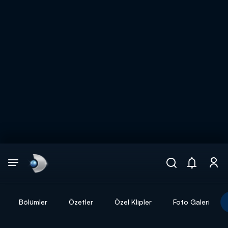
Arama
muhteşem ikili
ARAMA SONUÇLARI
Bölümler
Özetler
Özel Klipler
Foto Galeri
DİĞER SONUÇLAR