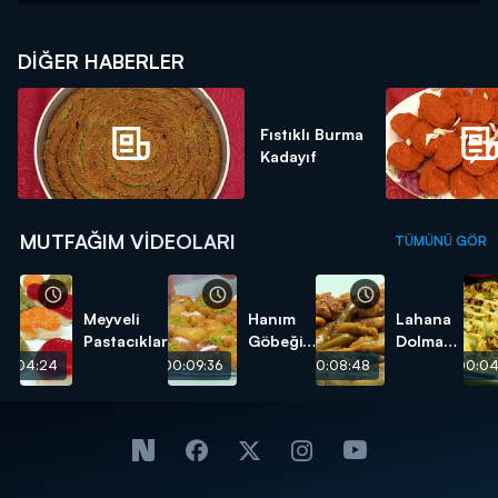
DIĞER HABERLER
Fıstıklı Burma
Kadayıf
MUTFAĞIM VIDEOLARI
TÜMÜNÜ GÖR
Meyveli
Hanım
Lahana
Pastacıklar
Göbeği
Dolması
Tatlısı
tarifi
00:04:24
00:09:36
00:08:48
00:04
tarifi