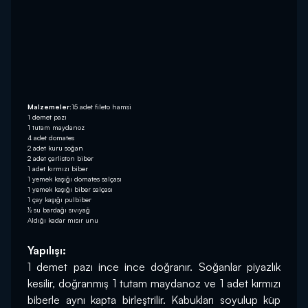
Malzemeler:
15 adet fileto hamsi
1 demet pazı
1 tutam maydanoz
4 adet domates
2 adet kuru soğan
2 adet çarliston biber
1 adet kırmızı biber
1 yemek kaşığı domates salçası
1 yemek kaşığı biber salçası
1 çay kaşığı pulbiber
½ su bardağı sıvıyağ
Aldığı kadar mısır unu
Yapılışı:
1 demet pazı ince ince doğranır. Soğanlar piyazlık 
kesilir, doğranmış 1 tutam maydanoz ve 1 adet kırmızı 
biberle aynı kapta birleştrilir. Kabukları soyulup küp 