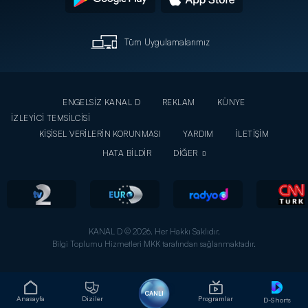
Tüm Uygulamalarımız
ENGELSİZ KANAL D
REKLAM
KÜNYE
İZLEYİCİ TEMSİLCİSİ
KİŞİSEL VERİLERİN KORUNMASI
YARDIM
İLETİŞİM
HATA BİLDİR
DİĞER
KANAL D © 2026. Her Hakkı Saklıdır.
Bilgi Toplumu Hizmetleri MKK tarafından sağlanmaktadır.
CANLI
Anasayfa
Diziler
Programlar
D-Shorts