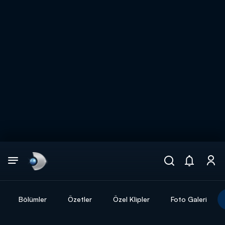
Arama
muhteşem ikili
ARAMA SONUÇLARI
Bölümler
Özetler
Özel Klipler
Foto Galeri
DİĞER SONUÇLAR