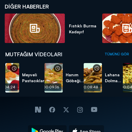
DIĞER HABERLER
Fıstıklı Burma
Kadayıf
MUTFAĞIM VIDEOLARI
TÜMÜNÜ GÖR
Meyveli
Hanım
Lahana
Pastacıklar
Göbeği
Dolması
Tatlısı
tarifi
00:04:24
00:09:36
00:08:48
00:04
tarifi