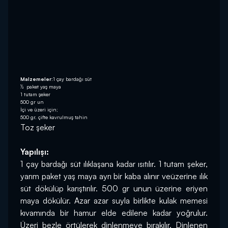
Malzemeler:
1 çay bardağı süt
½ paket yaş maya
1 tutam şeker
500 gr un
İçi ve üzeri için;
500 gr. çifte kavrulmuş tahin
Toz şeker
Yapılışı:
1 çay bardağı süt ılıklaşana kadar ısıtılır. 1 tutam şeker, 
yarım paket yaş maya ayrı bir kaba alınır veüzerine ılık 
süt dökülüp karıştırılır. 500 gr unun üzerine eriyen 
maya dökülür. Azar azar suyla birlikte kulak memesi 
kıvamında bir hamur elde edilene kadar yoğrulur. 
Üzeri bezle örtülerek dinlenmeye bırakılır. Dinlenen 