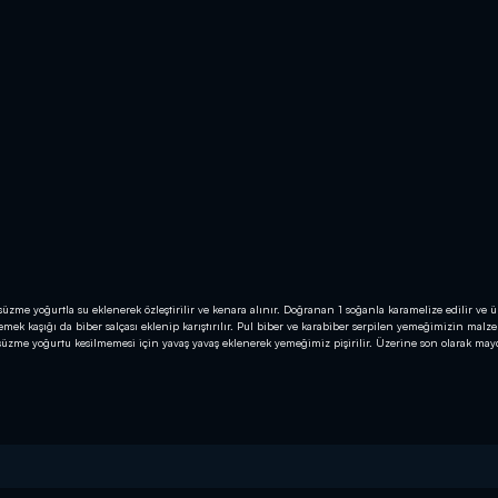
 süzme yoğurtla su eklenerek özleştirilir ve kenara alınır. Doğranan 1 soğanla karamelize edilir ve 
mek kaşığı da biber salçası eklenip karıştırılır. Pul biber ve karabiber serpilen yemeğimizin malze
 süzme yoğurtu kesilmemesi için yavaş yavaş eklenerek yemeğimiz pişirilir. Üzerine son olarak ma