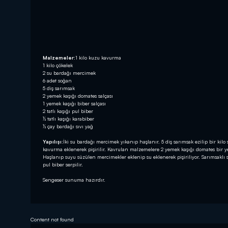
Malzemeler:
1 kilo kuzu kavurma
1 kilo çökelek
2 su bardağı mercimek
6 adet soğan
5 diş sarımsak
2 yemek kaşığı domates salçası
1 yemek kaşığı biber salçası
2 tatlı kaşığı pul biber
½ tatlı kaşığı karabiber
½ çay bardağı sıvı yağ
Yapılışı:
İki su bardağı mercimek yıkanıp haşlanır. 5 diş sarımsak ezilip bir kilo
kavurma eklenerek pişirilir. Kavrulan malzemelere 2 yemek kaşığı domates bir ye
Haşlanıp suyu süzülen mercimekler eklenip su eklenerek pişiriliyor. Sarımsaklı
pul biber serpilir.
Sengeser sunuma hazırdır.
Content not found