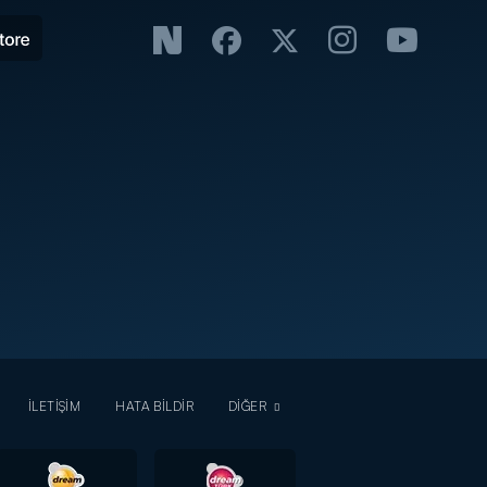
İLETİŞİM
HATA BİLDİR
DİĞER