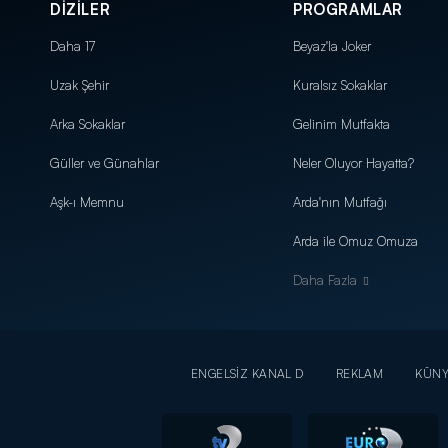
DİZİLER
PROGRAMLAR
Daha 17
Beyaz'la Joker
Uzak Şehir
Kuralsız Sokaklar
Arka Sokaklar
Gelinim Mutfakta
Güller ve Günahlar
Neler Oluyor Hayatta?
Aşk-ı Memnu
Arda'nın Mutfağı
Arda ile Omuz Omuza
Daha Fazla
ENGELSİZ KANAL D
REKLAM
KÜN