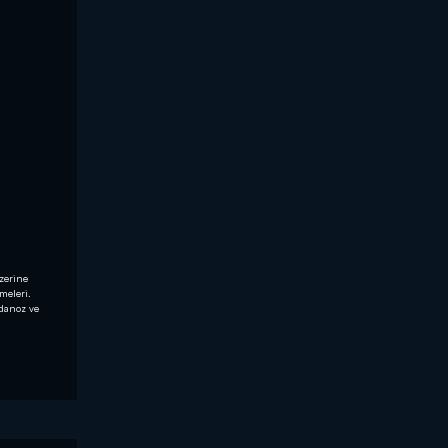
üzerine
meleri.
ydanoz ve