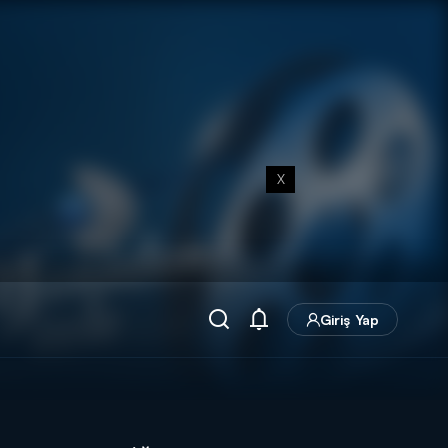
X
Giriş Yap