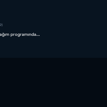
9)
tfağım programında...