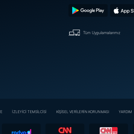
Tüm Uygulamalarımız
YE
İZLEYİCİ TEMSİLCİSİ
KİŞİSEL VERİLERİN KORUNMASI
YARDIM