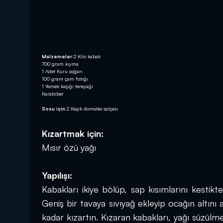
Malzemeler:
2 Kilo kabak
700 gram kıyma
1 Adet Kuru soğan
100 gram çam fıstığı
1 Yemek kaşığı tereyağı
Karabiber
Sosu için:
2 Kaşık domates salçası
Kızartmak için:
Mısır özü yağı
Yapılışı:
Kabakları ikiye bölüp, sap kısımlarını kestikt
Geniş bir tavaya sıvıyağ ekleyip ocağın altını 
kadar kızartın. Kızaran kabakları, yağı süzülme