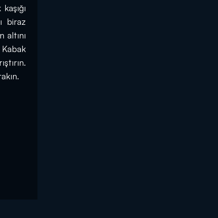
kaşığı 
 biraz 
altını 
 Kabak 
tırın. 
rakın.