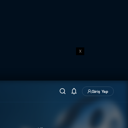
X
Giriş Yap