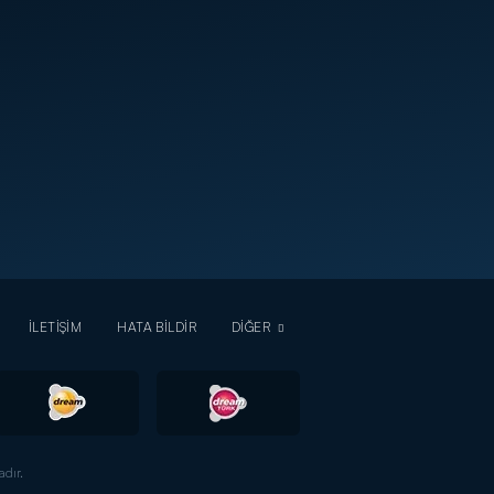
İLETİŞİM
HATA BİLDİR
DİĞER
dır.