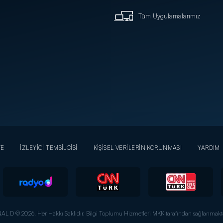
Tüm Uygulamalarımız
YE
İZLEYİCİ TEMSİLCİSİ
KİŞİSEL VERİLERİN KORUNMASI
YARDIM
AL D © 2026. Her Hakkı Saklıdır.
Bilgi Toplumu Hizmetleri MKK tarafından sağlanmakta