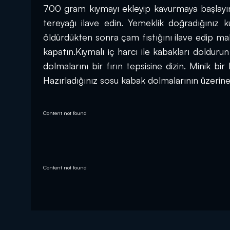
700 gram kıymayı ekleyip kavurmaya başlayın
tereyağı ilave edin. Yemeklik doğradığınız k
öldürdükten sonra çam fıstığını ilave edip malz
kapatın.Kıymalı iç harcı ile kabakları dolduru
dolmalarını bir fırın tepsisine dizin. Minik bir
Hazırladığınız sosu kabak dolmalarının üzerine 
Content not found
Content not found