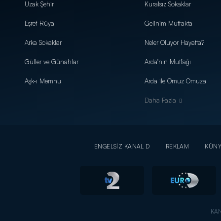
Uzak Şehir
Kuralsız Sokaklar
Eşref Rüya
Gelinim Mutfakta
Arka Sokaklar
Neler Oluyor Hayatta?
Güller ve Günahlar
Arda'nın Mutfağı
Aşk-ı Memnu
Arda ile Omuz Omuza
Daha Fazla
ENGELSİZ KANAL D
REKLAM
KÜN
KAN