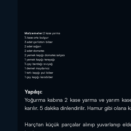
Malzemeler:
2 kase yarma
½ kase orta bulgur
3 adet çarliston biber
2 adet soğan
2 adet domates
2 yemek kaşığı domates salçası
1 yemek kaşığı tereyağı
½ çay bardağı sıvıyağ
1 demet maydanoz
1 tatlı kaşığı pul biber
1 çay kaşığı karabiber
Yapılışı:
Yoğurma kabına 2 kase yarma ve yarım kase bu
karılır. 5 dakika dinlendirilir. Hamur gibi olana 
Harçtan küçük parçalar alınıp yuvarlanıp elde sı