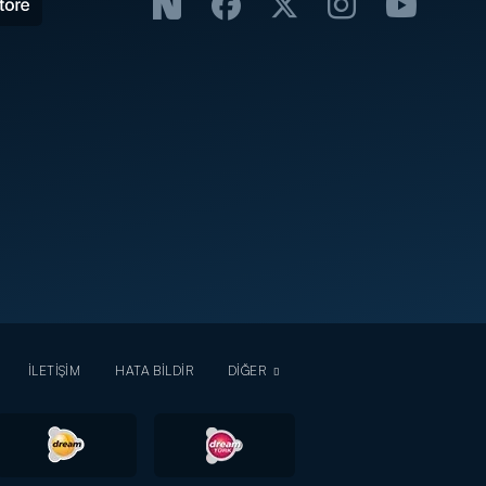
İLETİŞİM
HATA BİLDİR
DİĞER