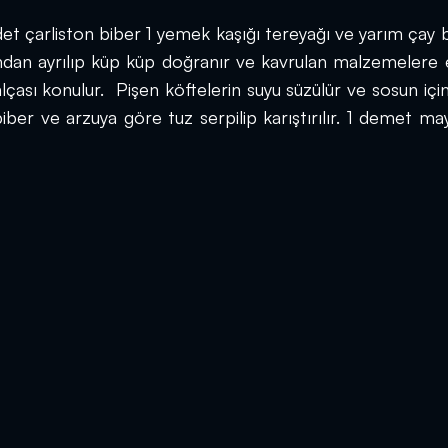
 çarliston biber 1 yemek kaşığı tereyağı ve yarım çay b
ndan ayrılıp küp küp doğranır ve kavrulan malzemelere ek
çası konulur.  Pişen köftelerin suyu süzülür ve sosun içine
rabiber ve arzuya göre tuz serpilip karıştırılır. 1 demet ma