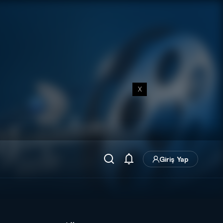
X
Giriş Yap