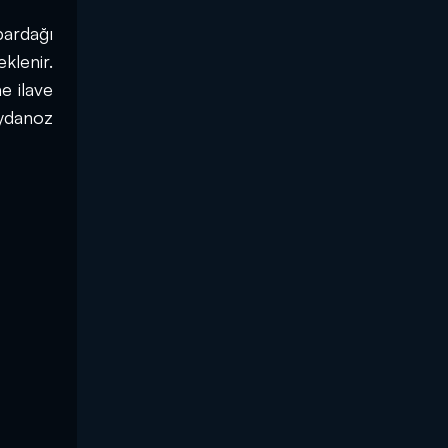
ardağı 
lenir. 
 ilave 
ydanoz 