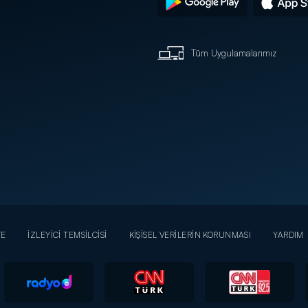
Tüm Uygulamalarımız
YE
İZLEYİCİ TEMSİLCİSİ
KİŞİSEL VERİLERİN KORUNMASI
YARDIM