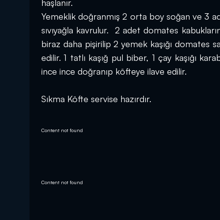
haşlanır.
Yemeklik doğranmış 2 orta boy soğan ve 3 adet
sıvıyağla kavrulur.  2 adet domates kabukları
biraz daha pişirilip 2 yemek kaşığı domates sal
edilir. 1 tatlı kaşığ pul biber, 1 çay kaşığı ka
ince ince doğranıp köfteye ilave edilir.
Sıkma Köfte servise hazırdır.
Content not found
Content not found