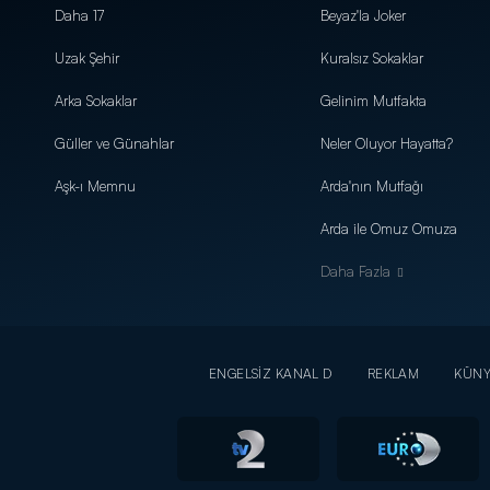
Daha 17
Beyaz'la Joker
Uzak Şehir
Kuralsız Sokaklar
Arka Sokaklar
Gelinim Mutfakta
Güller ve Günahlar
Neler Oluyor Hayatta?
Aşk-ı Memnu
Arda'nın Mutfağı
Arda ile Omuz Omuza
Daha Fazla
ENGELSİZ KANAL D
REKLAM
KÜN