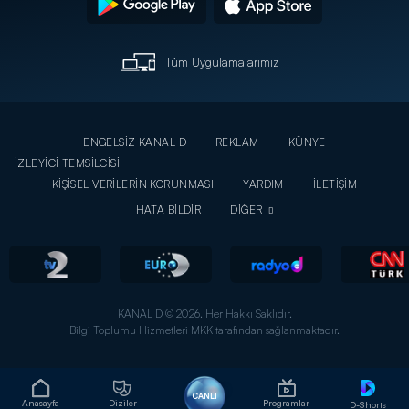
Tüm Uygulamalarımız
ENGELSİZ KANAL D
REKLAM
KÜNYE
İZLEYİCİ TEMSİLCİSİ
KİŞİSEL VERİLERİN KORUNMASI
YARDIM
İLETİŞİM
HATA BİLDİR
DİĞER
KANAL D © 2026. Her Hakkı Saklıdır.
Bilgi Toplumu Hizmetleri MKK tarafından sağlanmaktadır.
CANLI
Anasayfa
Diziler
Programlar
D-Shorts