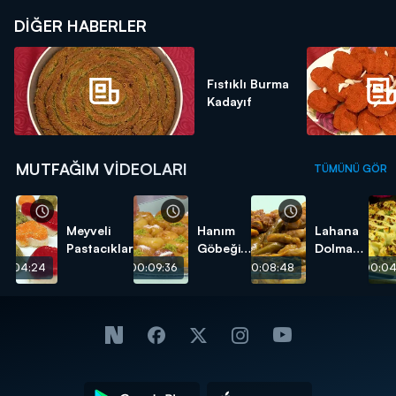
DIĞER HABERLER
Fıstıklı Burma
Kadayıf
MUTFAĞIM VIDEOLARI
TÜMÜNÜ GÖR
Meyveli
Hanım
Lahana
Pastacıklar
Göbeği
Dolması
Tatlısı
tarifi
00:04:24
00:09:36
00:08:48
00:04
tarifi