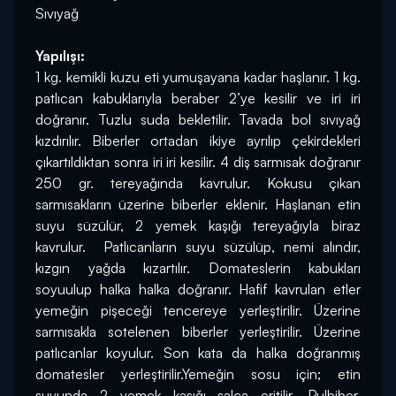
Sıvıyağ
Yapılışı:
1 kg. kemikli kuzu eti yumuşayana kadar haşlanır. 1 kg. 
patlıcan kabuklarıyla beraber 2’ye kesilir ve iri iri 
doğranır. Tuzlu suda bekletilir. Tavada bol sıvıyağ 
kızdırılır. Biberler ortadan ikiye ayrılıp çekirdekleri 
çıkartıldıktan sonra iri iri kesilir. 4 diş sarmısak doğranır 
250 gr. tereyağında kavrulur. Kokusu çıkan 
sarmısakların üzerine biberler eklenir. Haşlanan etin 
suyu süzülür, 2 yemek kaşığı tereyağıyla biraz 
kavrulur.  Patlıcanların suyu süzülüp, nemi alındır, 
kızgın yağda kızartılır. Domateslerin kabukları 
soyuulup halka halka doğranır. Hafif kavrulan etler 
yemeğin pişeceği tencereye yerleştirilir. Üzerine 
sarmısakla sotelenen biberler yerleştirilir. Üzerine 
patlıcanlar koyulur. Son kata da halka doğranmış 
domatesler yerleştirilir.Yemeğin sosu için; etin 
suyunda 2 yemek kaşığı salça eritilir. Pulbiber, 