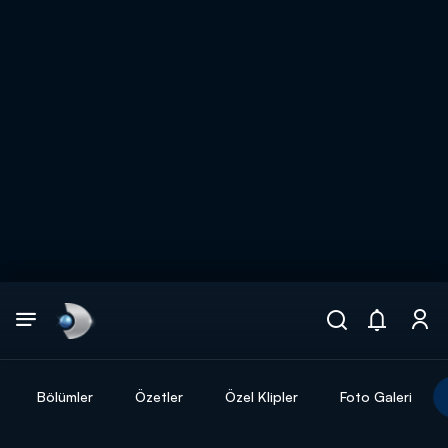
Arama
muhteşem ikili
ARAMA SONUÇLARI
Bölümler
Özetler
Özel Klipler
Foto Galeri
DİĞER SONUÇLAR