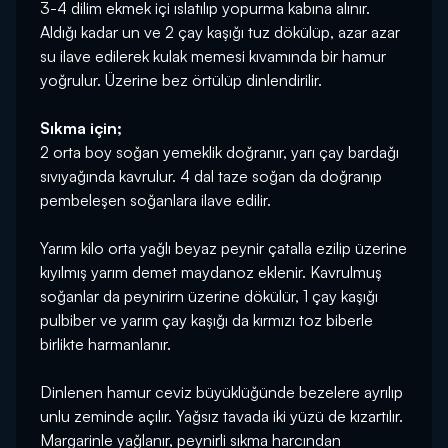
3-4 dilim ekmek içi ıslatılıp yopurma kabına alınır.
Aldığı kadar un ve 2 çay kaşığı tuz dökülüp, azar azar
su ilave edilerek kulak memesi kıvamında bir hamur
yoğrulur. Üzerine bez örtülüp dinlendirilir.
Sıkma için;
2 orta boy soğan yemeklik doğranır, yarı çay bardağı
sıvıyağında kavrulur. 4 dal taze soğan da doğranıp
pembeleşen soğanlara ilave edilir.
Yarım kilo orta yağlı beyaz peynir çatalla ezilip üzerine
kıyılmış yarım demet maydanoz eklenir. Kavrulmuş
soğanlar da peynirirn üzerine dökülür, 1 çay kaşığı
pulbiber ve yarım çay kaşığı da kırmızı toz biberle
birlikte harmanlanır.
Dinlenen hamur ceviz büyüklüğünde bezelere ayrılıp
unlu zeminde açılır. Yağsız tavada iki yüzü de kızartılır.
Margarinle yağlanır, peynirli sıkma harcından