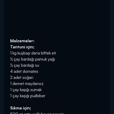
Malzemeler:
Tantuni için;
1 kg kuşbaşı dana biftek eti
½ çay bardağı pamuk yağı
½ çay bardağı su
4 adet domates
2 adet soğan
1 demet maydanoz
1 çay kaşığı sumak
1 çay kaşığı puılbiber
Sıkma için;