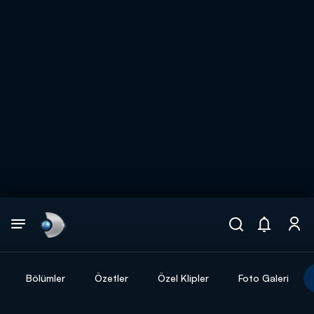
Arama
muhteşem ikili
ARAMA SONUÇLARI
Bölümler
Özetler
Özel Klipler
Foto Galeri
DİĞER SONUÇLAR