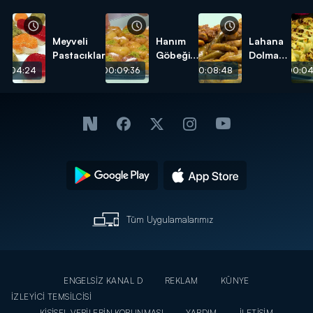
Meyveli
Hanım
Lahana
Pastacıklar
Göbeği
Dolması
Tatlısı
tarifi
00:04:24
00:09:36
00:08:48
00:04
tarifi
Tüm Uygulamalarımız
ENGELSİZ KANAL D
REKLAM
KÜNYE
İZLEYİCİ TEMSİLCİSİ
KİŞİSEL VERİLERİN KORUNMASI
YARDIM
İLETİŞİM