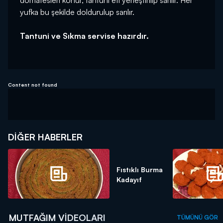
domatesleri konur, tantuni eti yerleştirilip sarılır. Her
yufka bu şekilde doldurulup sarılır.
Tantuni ve Sıkma servise hazırdır.
Content not found
DIĞER HABERLER
Fıstıklı Burma
Kadayıf
MUTFAĞIM VIDEOLARI
TÜMÜNÜ GÖR