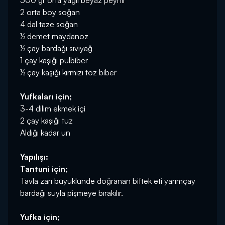
500 gr orta yağlı beyaz peynir
2 orta boy soğan
4 dal taze soğan
½ demet maydanoz
½ çay bardağı sıvıyağ
1 çay kaşığı pulbiber
½ çay kaşığı kırmızı toz biber
Yufkaları için;
3-4 dilim ekmek içi
2 çay kaşığı tuz
Aldığı kadar un
Yapılışı:
Tantuni için;
Tavla zarı büyüklünde doğranan biftek eti yarımçay
bardağı suyla pişmeye bırakılır.
Yufka için;