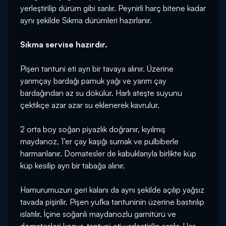
yerleştirilip dürüm gibi sarılır. Peynirli harç bitene kadar
aynı şekilde Sıkma dürümleri hazırlanır.
Sıkma servise hazırdır.
Pişen tantuni eti ayrı bir tavaya alınır. Üzerine
yarımçay bardağı pamuk yağı ve yarım çay
bardağından az su dökülür. Harlı ateşte suyunu
çektikçe azar azar su eklenerek kavrulur.
2 orta boy soğan piyazlık doğranır, kıyılmış
maydanoz, 1’er çay kaşığı sumak ve pulbiberle
harmanlanır. Domatesler de kabuklarıyla birlikte küp
küp kesilip ayrı bir tabağa alınır.
Hamurumuzun geri kalanı da aynı şekilde açılıp yağsız
tavada pişirilir. Pişen yufka tantuninin üzerine bastırılıp
ıslatılır. İçine soğanlı maydanozlu garnitürü ve