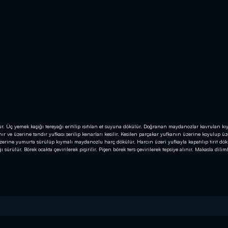
r. Üç yemek kaşığı tereyağı eritilip ısıtılan et suyuna dökülür. Doğranan maydanozlar kavrulan k
ğlanır ve üzerine tandır yufkası serilip kenarları kesilir. Kesilen parçakar yufkanın üzerine koyulup ü
üzerine yumurta sürülüp kıymalı maydanozlu harç dökülür. Harcın üzeri yufkayla kapatılıp tirit dök
sürülür. Börek ocakta çevirilerek pişirilir. Pişen börek ters çevirilerek tepsiye alınır. Makasla dili