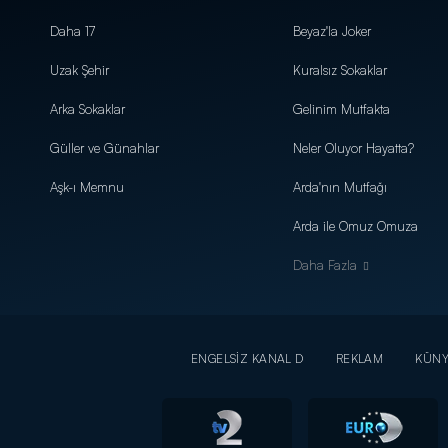
Daha 17
Beyaz'la Joker
Uzak Şehir
Kuralsız Sokaklar
Arka Sokaklar
Gelinim Mutfakta
Güller ve Günahlar
Neler Oluyor Hayatta?
Aşk-ı Memnu
Arda'nın Mutfağı
Arda ile Omuz Omuza
Daha Fazla
ENGELSİZ KANAL D
REKLAM
KÜN