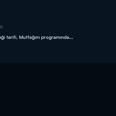
9)
eği tarifi, Mutfağım programında...