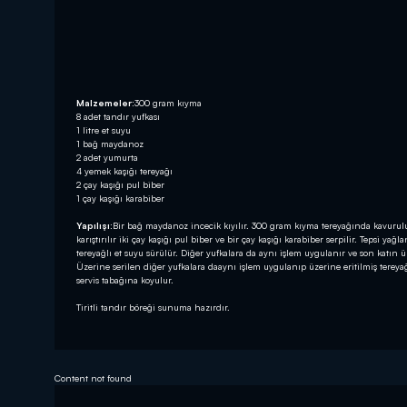
Malzemeler:
300 gram kıyma
8 adet tandır yufkası
1 litre et suyu
1 bağ maydanoz
2 adet yumurta
4 yemek kaşığı tereyağı
2 çay kaşığı pul biber
1 çay kaşığı karabiber
Yapılışı:
Bir bağ maydanoz incecik kıyılır. 300 gram kıyma tereyağında kavurulu
karıştırılır iki çay kaşığı pul biber ve bir çay kaşığı karabiber serpilir. Tepsi ya
tereyağlı et suyu sürülür. Diğer yufkalara da aynı işlem uygulanır ve son katın 
Üzerine serilen diğer yufkalara daaynı işlem uygulanıp üzerine eritilmiş tereyağı 
servis tabağına koyulur.
Tiritli tandır böreği sunuma hazırdır.
Content not found