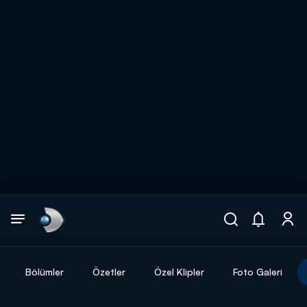
Arama
muhteşem ikili
ARAMA SONUÇLARI
Bölümler
Özetler
Özel Klipler
Foto Galeri
DİĞER SONUÇLAR