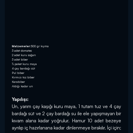
Malzemeler:
500 gr kıyma
3 adet domates
2 adet kuru soğan
3 adet biber
½ paket kuru maya
4 çay bardağı süt
Pul biber
Kırmızı toz biber
Karabiber
Aldığı kadar un
Yapılışı:
Un, yarım çay kaşığı kuru maya, 1 tutam tuz ve 4 çay 
bardağı süt ve 2 çay bardağı su ile ele yapışmayan bir 
kıvam alana kadar yoğrulur. Hamur 10 adet bezeye 
ayrılıp iç hazırlanana kadar dinlenmeye bırakılır. İçi için; 