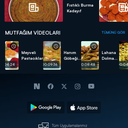
Fıstıklı Burma
Kadayıf
MUTFAĞIM VIDEOLARI
TÜMÜNÜ GÖR
Meyveli
Hanım
Lahana
Pastacıklar
Göbeği
Dolması
Tatlısı
tarifi
00:04:24
00:09:36
00:08:48
00:04
tarifi
Tüm Uygulamalarımız