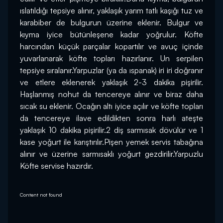
ıslatıldığı tepsiye alınır, yaklaşık yarım tatlı kaşığı tuz ve 
karabiber de bulgurun üzerine eklenir. Bulgur ve 
kıyma iyice bütünleşene kadar yoğrulur. Köfte 
harcından küçük parçalar kopartılır ve avuç içinde 
yuvarlanarak köfte topları hazırlanır. Un serpilen 
tepsiye sıralanır.Yarpuzlar (ya da ıspanak) iri iri doğranır 
ve etlere eklenerek yaklaşık 2-3 dakika pişirilir. 
Haşlanmış nohut da tencereye alınır ve biraz daha 
sıcak su eklenir. Ocağın altı iyice açılır ve köfte topları 
da tencereye ilave edildikten sonra harlı ateşte 
yaklaşık 10 dakika pişirilir.2 diş sarmısak dövülür ve 1 
kase yoğurt ile karıştırılır.Pişen yemek servis tabağına 
alınır ve üzerine sarmısaklı yoğurt gezdirilir.Yarpuzlu 
Köfte servise hazırdır.
Content not found