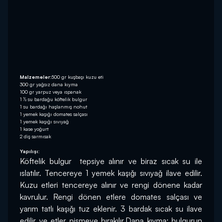
Malzemeler:
500 gr kuşbaşı kuzu eti
300 gr yağsız dana kıyma
100 gr yarpuz veya ıspanak
1 ½ su bardağu köftelik bulgur
1 su bardağı haşlanmış nohut
1 yemek kaşığı domates salçası
1 yemek kaşığı sıvıyağ
1 kase yoğurt
2 diş sarmısak
Yapılışı:
Köftelik bulgur  tepsiye alınır ve biraz sıcak su ile 
ıslatılır. Tencereye 1 yemek kaşığı sıvıyağ ilave edilir. 
Kuzu etleri tencereye alınır ve rengi dönene kadar 
kavrulur. Rengi dönen etlere domates salçası ve 
yarım tatlı kaşığı tuz eklenir. 3 bardak sıcak su ilave 
edilir ve etler pişmeye bırakılır.Dana kıyma; bulgurun 