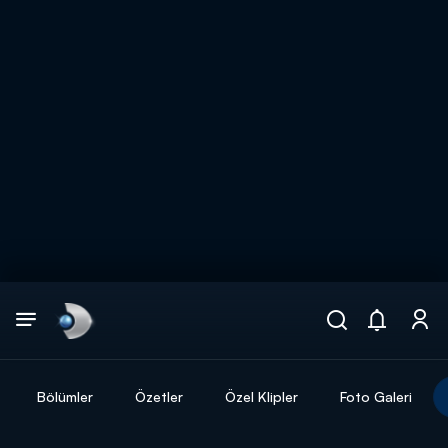
Arama
muhteşem ikili
ARAMA SONUÇLARI
Bölümler
Özetler
Özel Klipler
Foto Galeri
DİĞER SONUÇLAR