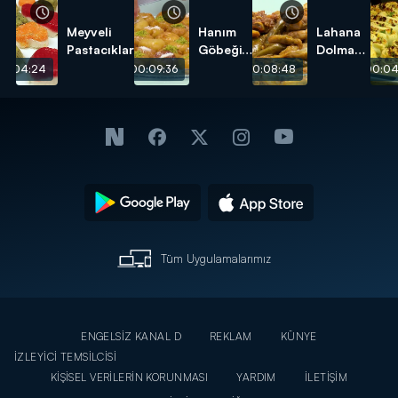
Meyveli
Hanım
Lahana
Pastacıklar
Göbeği
Dolması
Tatlısı
tarifi
00:04:24
00:09:36
00:08:48
00:04
tarifi
Tüm Uygulamalarımız
ENGELSİZ KANAL D
REKLAM
KÜNYE
İZLEYİCİ TEMSİLCİSİ
KİŞİSEL VERİLERİN KORUNMASI
YARDIM
İLETİŞİM