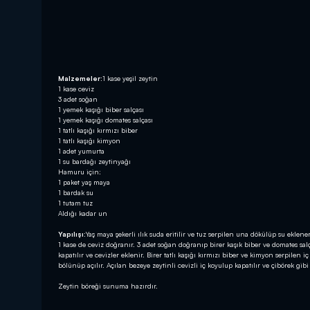
Malzemeler:
1 kase yeşil zeytin
1 kase ceviz
3 adet soğan
1 yemek kaşığı biber salçası
1 yemek kaşığı domates salçası
1 tatlı kaşığı kırmızı biber
1 tatlı kaşığı kimyon
1 adet yumurta
1 su bardağı zeytinyağı
Hamuru için:
1 paket yaş maya
1 bardak su
1 tutam tuz
Aldığı kadar un
Yapılışı:
Yaş maya şekerli ılık suda eritilir ve tuz serpilen una dökülüp su eklen
1 kase de ceviz doğranır. 3 adet soğan doğranıp birer kaşık biber ve domates sal
kapatılır ve cevizler eklenir. Birer tatlı kaşığı kırmızı biber ve kimyon serpile
bölünüp açılır. Açılan bezeye zeytinli cevizli iç koyulup kapatılır ve çibörek gibi 
Zeytin böreği sunuma hazırdır.