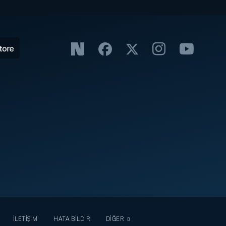
İLETİŞİM
HATA BİLDİR
DİĞER