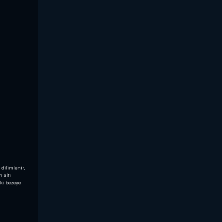
 dilimlenir,
 altı
iki bezeye