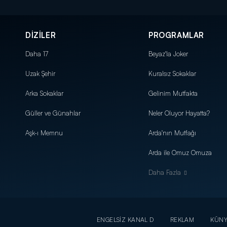
DİZİLER
PROGRAMLAR
Daha 17
Beyaz'la Joker
Uzak Şehir
Kuralsız Sokaklar
Arka Sokaklar
Gelinim Mutfakta
Güller ve Günahlar
Neler Oluyor Hayatta?
Aşk-ı Memnu
Arda'nın Mutfağı
Arda ile Omuz Omuza
Daha Fazla
ENGELSİZ KANAL D
REKLAM
KÜN