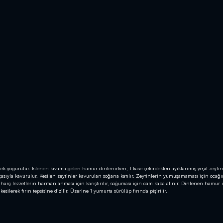
erek yoğurulur. İstenen kıvama gelen hamur dinlenirken, 1 kase çekirdekleri ayıklanmış yeşil zeytin
çasıyla kavurulur. Kesilen zeytinler kavurulan soğana katılır. Zeytinlerin yumuşamaması için ocağın
n iç harç lezzetlerin harmanlanması için karıştırılır, soğuması için cam kaba alınır. Dinlenen hamur 
kesilerek fırın tepsisine dizilir. Üzerine 1 yumurta sürülüp fırında pişirilir.