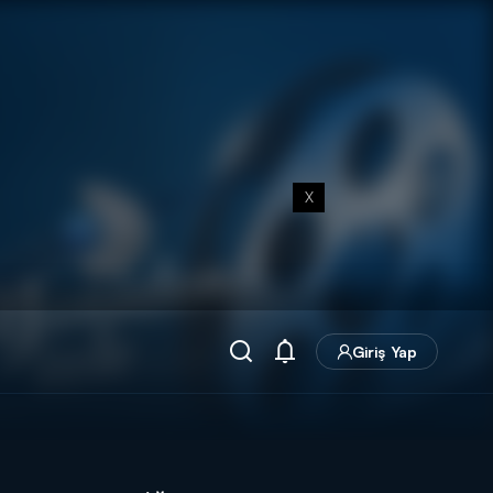
X
Giriş Yap