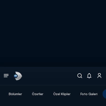
Arama
muhteşem ikili
ARAMA SONUÇLARI
Bölümler
Özetler
Özel Klipler
Foto Galeri
DİĞER SONUÇLAR