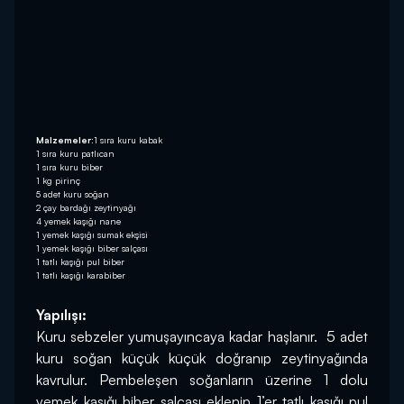
Malzemeler:
1 sıra kuru kabak
1 sıra kuru patlıcan
1 sıra kuru biber
1 kg pirinç
5 adet kuru soğan
2 çay bardağı zeytinyağı
4 yemek kaşığı nane
1 yemek kaşığı sumak ekşisi
1 yemek kaşığı biber salçası
1 tatlı kaşığı pul biber
1 tatlı kaşığı karabiber
Yapılışı:
Kuru sebzeler yumuşayıncaya kadar haşlanır.  5 adet 
kuru soğan küçük küçük doğranıp zeytinyağında 
kavrulur. Pembeleşen soğanların üzerine 1 dolu 
yemek kaşığı biber salçası eklenip 1’er tatlı kaşığı pul 