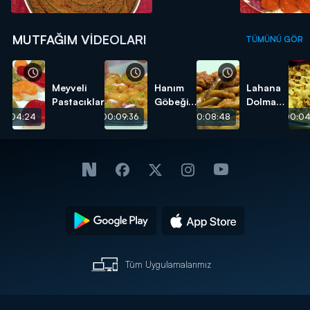
MUTFAĞIM VIDEOLARI
TÜMÜNÜ GÖR
Meyveli
Hanım
Lahana
Pastacıklar
Göbeği
Dolması
Tatlısı
tarifi
00:04:24
00:09:36
00:08:48
00:04
tarifi
Tüm Uygulamalarımız