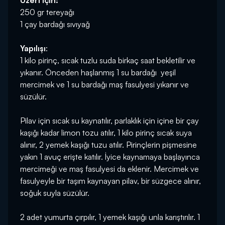
Üzeri için:
250 gr tereyağı
1 çay bardağı sıvıyağ
Yapılışı
:
1 kilo pirinç, sıcak tuzlu suda birkaç saat bekletilir ve
yıkanır. Önceden haşlanmış 1 su bardağı yeşil
mercimek ve 1 su bardağı maş fasulyesi yıkanır ve
süzülür.
Pilav için sıcak su kaynatılır, parlaklık için içine bir çay
kaşığı kadar limon tozu atılır, 1 kilo pirinç sıcak suya
alınır, 2 yemek kaşığı tuzu atılır. Pirinçlerin pişmesine
yakın 1 avuç erişte katılır. İyice kaynamaya başlayınca
mercimeği ve maş fasulyesi da eklenir. Mercimek ve
fasulyeyle bir taşım kaynayan pilav, bir süzgece alınır,
soğuk suyla süzülür.
2 adet yumurta çırpılır, 1 yemek kaşığı unla karıştırılır. 1