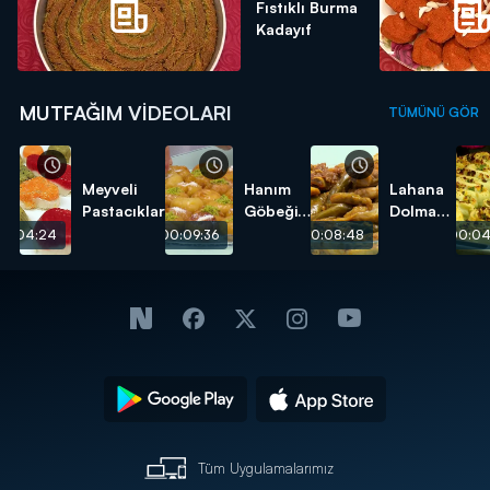
Fıstıklı Burma
Kadayıf
MUTFAĞIM VIDEOLARI
TÜMÜNÜ GÖR
Meyveli
Hanım
Lahana
Pastacıklar
Göbeği
Dolması
Tatlısı
tarifi
00:04:24
00:09:36
00:08:48
00:04
tarifi
Tüm Uygulamalarımız