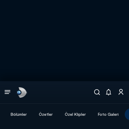
Arama
muhteşem ikili
ARAMA SONUÇLARI
Bölümler
Özetler
Özel Klipler
Foto Galeri
DİĞER SONUÇLAR