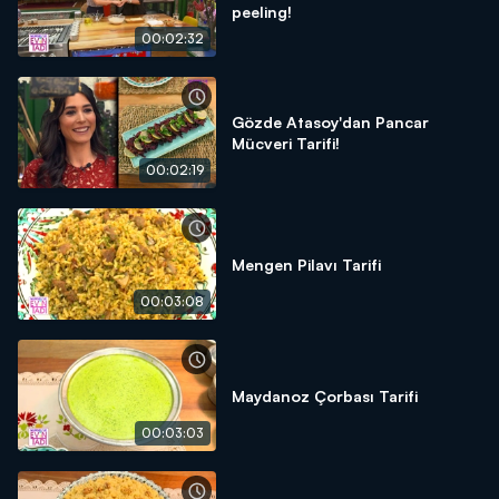
peeling!
00:02:32
Gözde Atasoy'dan Pancar
Mücveri Tarifi!
00:02:19
Mengen Pilavı Tarifi
00:03:08
Maydanoz Çorbası Tarifi
00:03:03