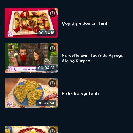
Çöp Şişte Somon Tarifi
00:04:18
Nursel'le Evin Tadı'nda Ayşegül
Aldinç Sürprizi!
00:04:01
Pırtık Böreği Tarifi
00:02:54