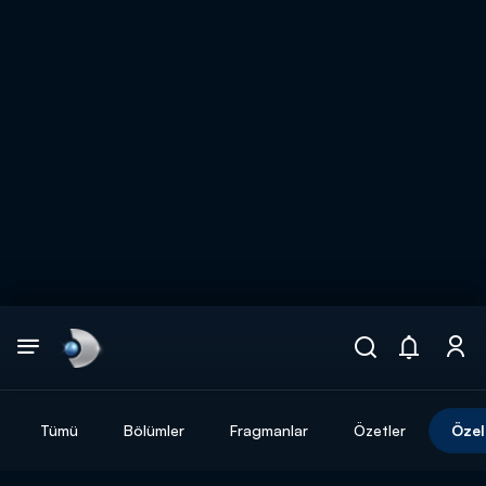
Arama
muhteşem ikili
ARAMA SONUÇLARI
Tümü
Bölümler
Fragmanlar
Özetler
Özel
DİĞER SONUÇLAR