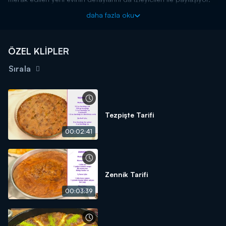
Sevilen sunucu aynı zamanda birbirinden lezzetli yemeklerin
daha fazla oku
tariflerini seyircilerin beğenisine sunuyor.
“Nursel’le Evin Tadı” hafta içi her gün saat 11.30'da Kanal D’de!
ÖZEL KLİPLER
Sırala
Tezpişte Tarifi
00:02:41
Zennik Tarifi
00:03:39