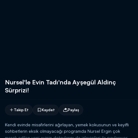
Nursel'le Evin Tadı'nda Ayşegül Aldinç
Sürprizi!
Takip Et
Kaydet
Paylaş
Kendi evinde misafirlerini ağırlayan, yemek kokusunun ve keyifli
sohbetlerin eksik olmayacağı programda Nursel Ergin çok
merak edilen yeni evinin detaylarını da izleyicileri ile paylaşıyor.