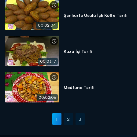
Şanlıurfa Usulü İçli Köfte Tarifi
00:02:04
Kuzu İçi Tarifi
00:03:17
Medfune Tarifi
00:02:06
1
2
3