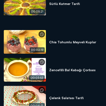
Sütlü Katmer Tarifi
00:05:21
Chia Tohumlu Meyveli Kuplar
00:02:19
Zencefilli Bal Kabağı Çorbası
00:03:53
Çelenk Salatası Tarifi
00:04:21