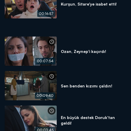
Kurşun, Sitare'ye isabet etti!
00:16:57
Ozan, Zeynep'i kaçırdı!
00:07:54
Sen benden kızımı çaldın!
00:09:40
En büyük destek Doruk'tan
geldi!
00:03:45