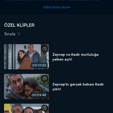
Kadir ve Doruk'un yanındadır. Doruk babasına kim olduğunu
daha fazla oku
hatırlatmaya çalışırken o sırada yalıya Sitare gelir. Ardıç'ın
Sitare'nin ismini söylerken attığı bakışlar Sitare'yi dehşete
düşürür.
ÖZEL KLİPLER
O Kız yeni bölümleriyle her çarşamba Kanal D'de!
Sırala
Zeynep ve Kadir mutluluğa
yelken açtı!
00:03:52
Zeynep'in gerçek babası Kadir
çıktı!
00:09:48