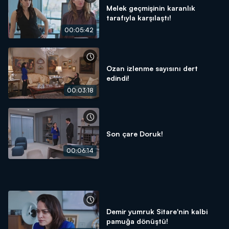
Melek geçmişinin karanlık
tarafıyla karşılaştı!
00:05:42
Ozan izlenme sayısını dert
edindi!
00:03:18
Son çare Doruk!
00:06:14
Demir yumruk Sitare'nin kalbi
pamuğa dönüştü!