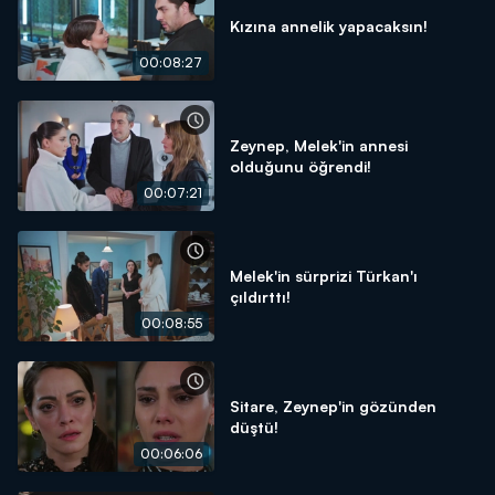
Kızına annelik yapacaksın!
00:08:27
Zeynep, Melek'in annesi
olduğunu öğrendi!
00:07:21
Melek'in sürprizi Türkan'ı
çıldırttı!
00:08:55
Sitare, Zeynep'in gözünden
düştü!
00:06:06