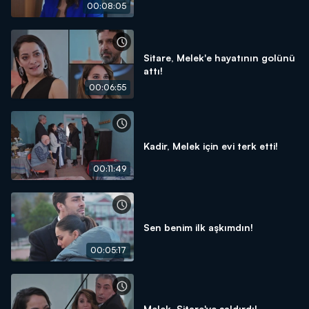
00:08:05
Sitare, Melek'e hayatının golünü
attı!
00:06:55
Kadir, Melek için evi terk etti!
00:11:49
Sen benim ilk aşkımdın!
00:05:17
Melek, Sitare'ye saldırdı!