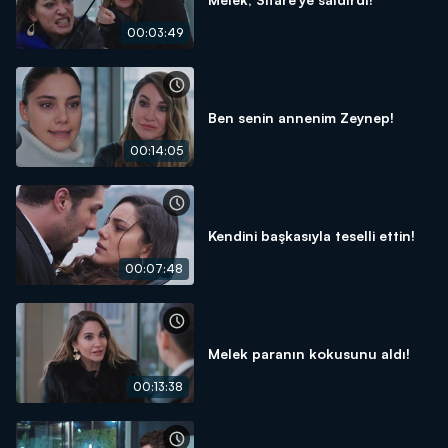
00:03:49
Ben senin annenim Zeynep!
00:14:05
Kendini başkasıyla teselli ettin!
00:07:48
Melek paranın kokusunu aldı!
00:13:38