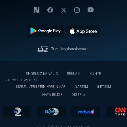
Tüm Uygulamalarımız
ENGELSİZ KANAL D
REKLAM
KÜNYE
İZLEYİCİ TEMSİLCİSİ
KİŞİSEL VERİLERİN KORUNMASI
YARDIM
İLETİŞİM
HATA BİLDİR
DİĞER
KANAL D © 2026. Her Hakkı Saklıdır.