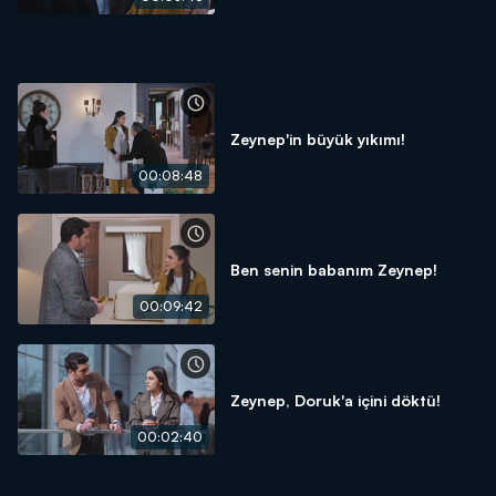
Zeynep'in büyük yıkımı!
00:08:48
Ben senin babanım Zeynep!
00:09:42
Zeynep, Doruk'a içini döktü!
00:02:40