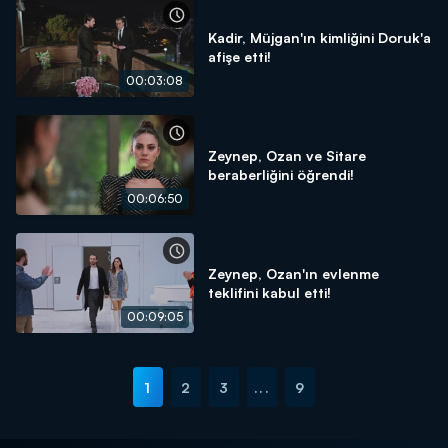
Kadir, Müjgan'ın kimliğini Doruk'a
afişe etti!
00:03:08
Zeynep, Ozan ve Sitare
beraberliğini öğrendi!
00:06:50
Zeynep, Ozan'ın evlenme
teklifini kabul etti!
00:09:05
1
2
3
...
9