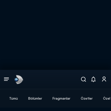
Arama
muhteşem ikili
ARAMA SONUÇLARI
Tümü
Bölümler
Fragmanlar
Özetler
Özel 
DİĞER SONUÇLAR