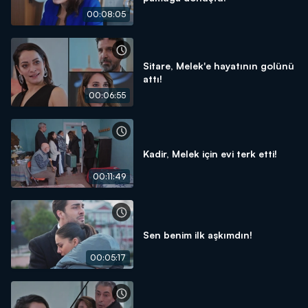
00:08:05
Sitare, Melek'e hayatının golünü
attı!
00:06:55
Kadir, Melek için evi terk etti!
00:11:49
Sen benim ilk aşkımdın!
00:05:17