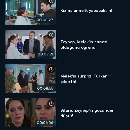
Kızına annelik yapacaksın!
00:08:27
Zeynep, Melek'in annesi
olduğunu öğrendi!
00:07:21
Melek'in sürprizi Türkan'ı
çıldırttı!
00:08:55
Sitare, Zeynep'in gözünden
düştü!
00:06:06