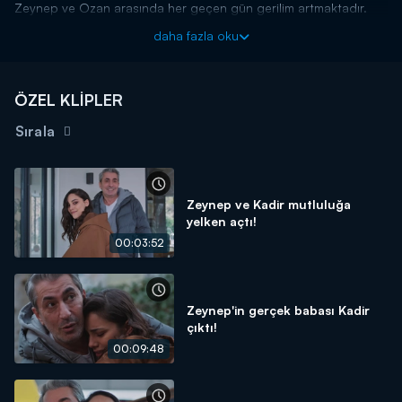
Zeynep ve Ozan arasında her geçen gün gerilim artmaktadır.
Birbiri ardına yaşanan olaylar herkesin canına tak ederken Ozan
daha fazla oku
ve Zeynep asansörde yalnız kalır. Tedirginlik Ozan'ın canını çok
sıkar. Tepkisini fazlasıyla gösterecektir.
O Kız yeni bölümleriyle her çarşamba Kanal D'de!
ÖZEL KLİPLER
Sırala
Zeynep ve Kadir mutluluğa
yelken açtı!
00:03:52
Zeynep'in gerçek babası Kadir
çıktı!
00:09:48