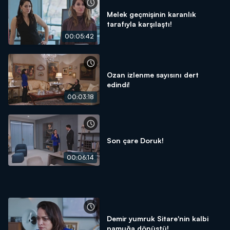
Melek geçmişinin karanlık
tarafıyla karşılaştı!
00:05:42
Ozan izlenme sayısını dert
edindi!
00:03:18
Son çare Doruk!
00:06:14
Demir yumruk Sitare'nin kalbi
pamuğa dönüştü!