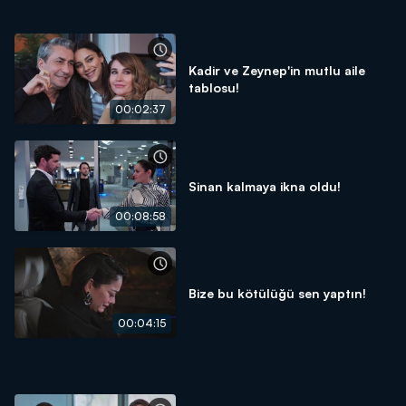
Kadir ve Zeynep'in mutlu aile
tablosu!
00:02:37
Sinan kalmaya ikna oldu!
00:08:58
Bize bu kötülüğü sen yaptın!
00:04:15