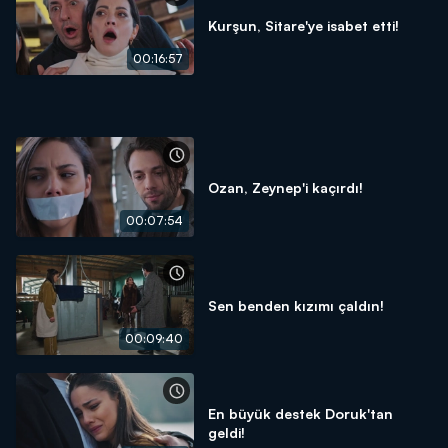
Kurşun, Sitare'ye isabet etti!
00:16:57
Ozan, Zeynep'i kaçırdı!
00:07:54
Sen benden kızımı çaldın!
00:09:40
En büyük destek Doruk'tan
geldi!