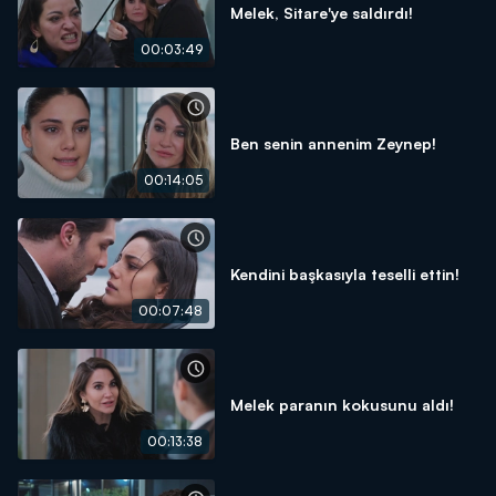
Melek, Sitare'ye saldırdı!
00:03:49
Ben senin annenim Zeynep!
00:14:05
Kendini başkasıyla teselli ettin!
00:07:48
Melek paranın kokusunu aldı!
00:13:38