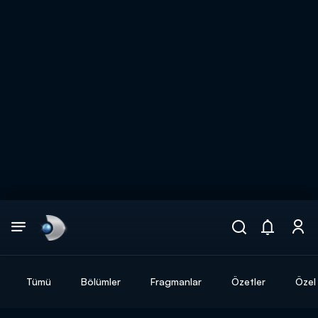
Arama
muhteşem ikili
ARAMA SONUÇLARI
Tümü
Bölümler
Fragmanlar
Özetler
Özel 
DİĞER SONUÇLAR