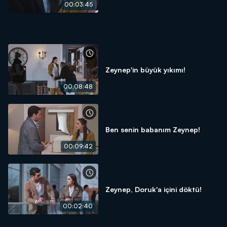
00:03:45
Zeynep'in büyük yıkımı!
00:08:48
Ben senin babanım Zeynep!
00:09:42
Zeynep, Doruk'a içini döktü!
00:02:40