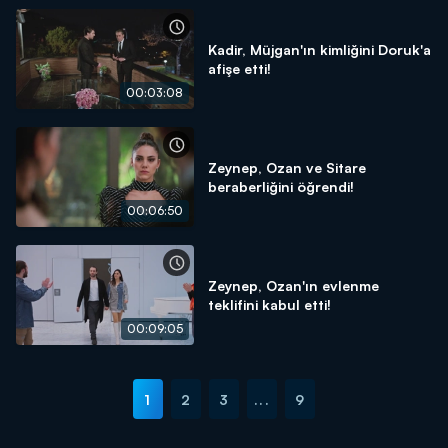
Kadir, Müjgan'ın kimliğini Doruk'a
afişe etti!
00:03:08
Zeynep, Ozan ve Sitare
beraberliğini öğrendi!
00:06:50
Zeynep, Ozan'ın evlenme
teklifini kabul etti!
00:09:05
1
2
3
...
9