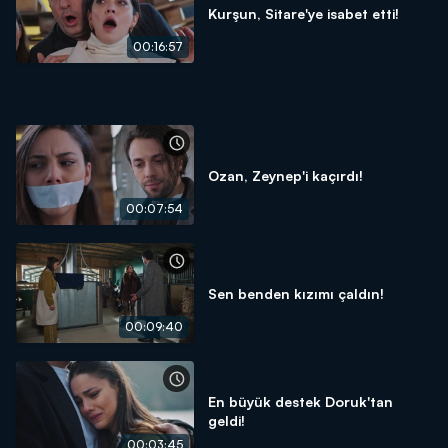
Kurşun, Sitare'ye isabet etti!
00:16:57
Ozan, Zeynep'i kaçırdı!
00:07:54
Sen benden kızımı çaldın!
00:09:40
En büyük destek Doruk'tan
geldi!
00:03:45