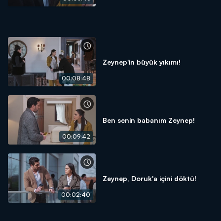
Zeynep'in büyük yıkımı!
00:08:48
Ben senin babanım Zeynep!
00:09:42
Zeynep, Doruk'a içini döktü!
00:02:40