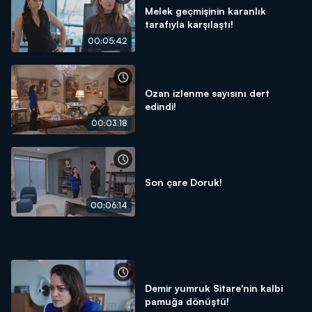
Melek geçmişinin karanlık
tarafıyla karşılaştı!
00:05:42
Ozan izlenme sayısını dert
edindi!
00:03:18
Son çare Doruk!
00:06:14
Demir yumruk Sitare'nin kalbi
pamuğa dönüştü!