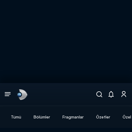
Arama
muhteşem ikili
ARAMA SONUÇLARI
Tümü
Bölümler
Fragmanlar
Özetler
Özel 
DİĞER SONUÇLAR