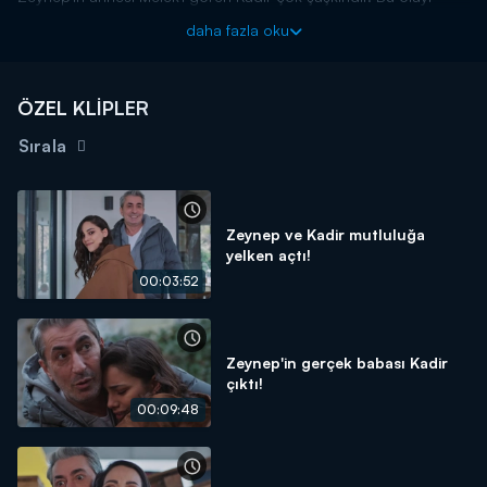
herkese anlatmaya çalışır. Ancak kimse Kadir'e inanmaz.
daha fazla oku
O Kız yeni bölümleriyle her çarşamba Kanal D'de!
ÖZEL KLİPLER
Sırala
Zeynep ve Kadir mutluluğa
yelken açtı!
00:03:52
Zeynep'in gerçek babası Kadir
çıktı!
00:09:48