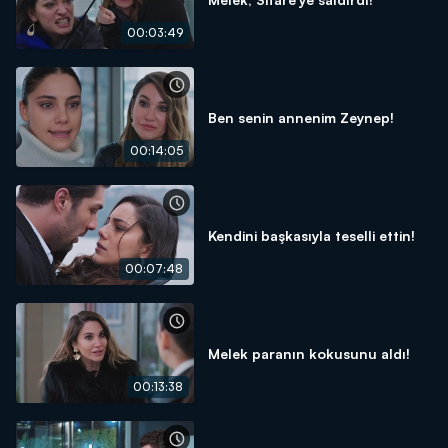
00:03:49
Ben senin annenim Zeynep!
00:14:05
Kendini başkasıyla teselli ettin!
00:07:48
Melek paranın kokusunu aldı!
00:13:38