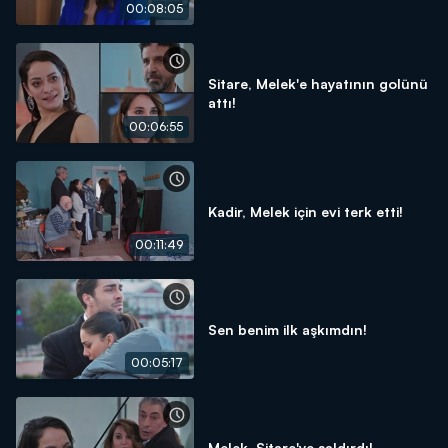
00:08:05
Sitare, Melek'e hayatının golünü
attı!
00:06:55
Kadir, Melek için evi terk etti!
00:11:49
Sen benim ilk aşkımdın!
00:05:17
Melek, Sitare'ye saldırdı!