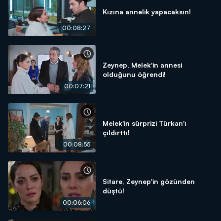
Kızına annelik yapacaksın!
00:08:27
Zeynep, Melek'in annesi
olduğunu öğrendi!
00:07:21
Melek'in sürprizi Türkan'ı
çıldırttı!
00:08:55
Sitare, Zeynep'in gözünden
düştü!
00:06:06