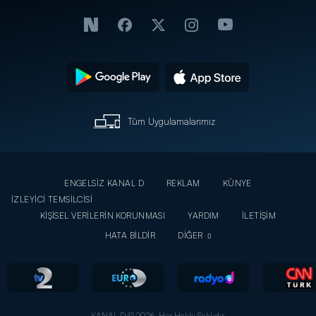
Tüm Uygulamalarımız
ENGELSİZ KANAL D
REKLAM
KÜNYE
İZLEYİCİ TEMSİLCİSİ
KİŞİSEL VERİLERİN KORUNMASI
YARDIM
İLETİŞİM
HATA BİLDİR
DİĞER
KANAL D © 2026. Her Hakkı Saklıdır.