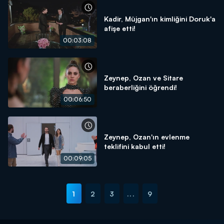
Kadir, Müjgan'ın kimliğini Doruk'a
afişe etti!
00:03:08
Zeynep, Ozan ve Sitare
beraberliğini öğrendi!
00:06:50
Zeynep, Ozan'ın evlenme
teklifini kabul etti!
00:09:05
1
2
3
...
9