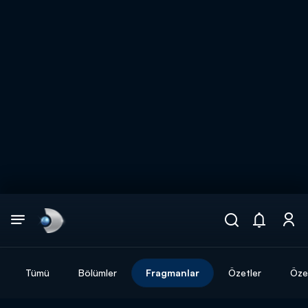
Arama
muhteşem ikili
ARAMA SONUÇLARI
Tümü
Bölümler
Fragmanlar
Özetler
Özel
DİĞER SONUÇLAR