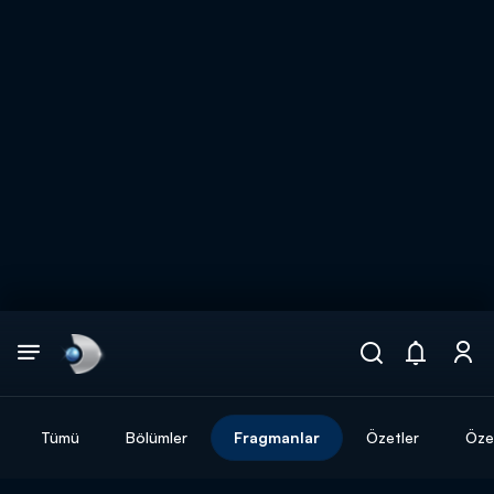
Arama
muhteşem ikili
ARAMA SONUÇLARI
Tümü
Bölümler
Fragmanlar
Özetler
Özel
DİĞER SONUÇLAR