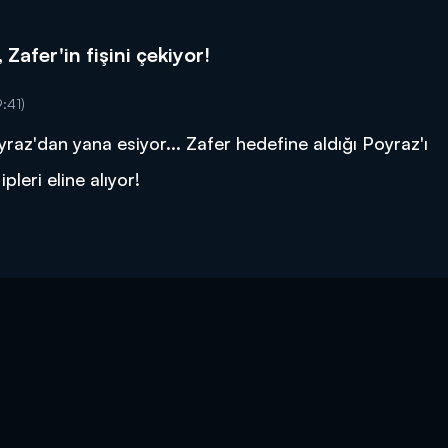
afer'in fişini çekiyor!
:41)
az'dan yana esiyor... Zafer hedefine aldığı Poyraz'ı
pleri eline alıyor!