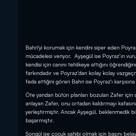
Bahri'yi korumak için kendini siper eden Poyr
mücadelesi veriyor. Ayşegül ise Poyraz’ın vuru
kendisi için canını tehlikeye attığını öğrendiğ
farkındadır ve Poyraz’dan kolay kolay vazgeçm
feda ettiğini gören Bahri ise Poyraz'ı karşısına
Öte yandan bütün planları bozulan Zafer için a
anlayan Zafer, onu ortadan kaldırmayı kafası
yerleştirmiştir. Ancak Ayşegül, beklenmedik bi
başarmıştır.
Songül ise çocuk sahibi olmak için başını bela