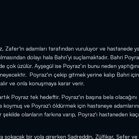
az, Zafer'in adamları tarafından vuruluyor ve hastanede 
lmasından dolayı hala Bahri’yi suçlamaktadır. Bahri Poyra
inde çok üzülür. Ayşegül ise Poyraz’ın bunu neden yaptığın
eyecektir. Poyraz'ın çekip gitmek yerine kalıp Bahri için
 alır ve onla konuşmaya karar verir.
rtık Poyraz tek hedeftir. Poyraz'ın başına bela olacağını
na koymuş ve Poyraz'ı öldürmek için hastaneye adamların
r şekilde olanların farkına varıp, Poyraz'ı hastaneden kaç
ya sokacak bir yola girerken Sadreddin, Zülfikar, Sefer ve