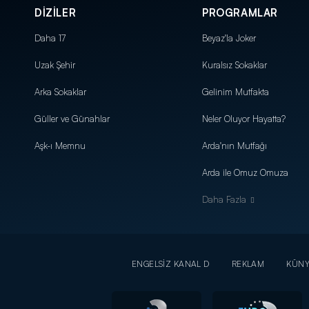
DİZİLER
PROGRAMLAR
Daha 17
Beyaz'la Joker
Uzak Şehir
Kuralsız Sokaklar
Arka Sokaklar
Gelinim Mutfakta
Güller ve Günahlar
Neler Oluyor Hayatta?
Aşk-ı Memnu
Arda'nın Mutfağı
Arda ile Omuz Omuza
Daha Fazla
ENGELSİZ KANAL D
REKLAM
KÜN