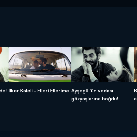
de!
İlker Kaleli - Elleri Ellerime
Ayşegül'ün vedası
B
gözyaşlarına boğdu!
a