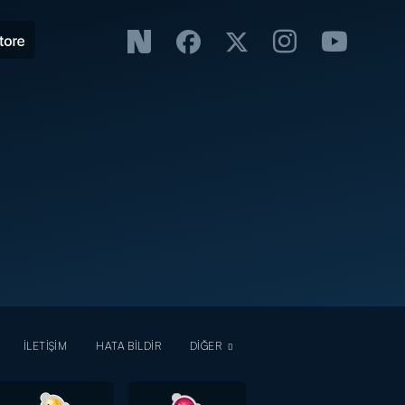
İLETİŞİM
HATA BİLDİR
DİĞER