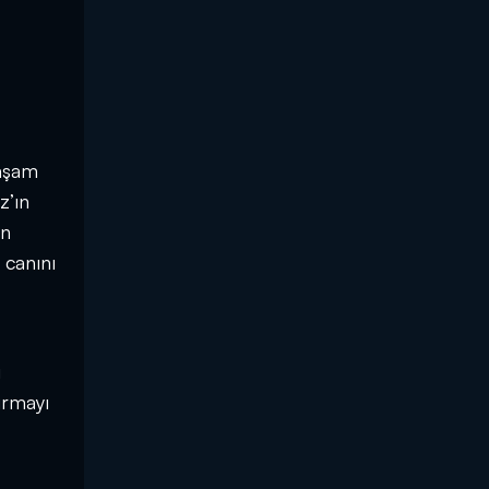
yaşam
z’ın
ın
 canını
ı
ırmayı