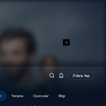
X
Giriş Yap
r
Yarışma
Oyuncular
Bilgi