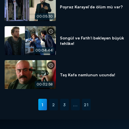
Poyraz Karayel’de ölüm mü var?
00:05:30
Songül ve Fatih'i bekleyen büyük
tehlike!
00:04:44
Taş Kafa namlunun ucunda!
00:02:58
1
2
3
...
21