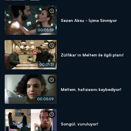
Sezen Aksu - İçime Sinmiyor
00:05:59
Zülfikar’ın Meltem ile ilgili planı!
00:01:31
Meltem, hafızasını kaybediyor!
00:05:09
Songül, vuruluyor!