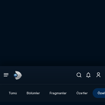
Arama
muhteşem ikili
ARAMA SONUÇLARI
Tümü
Bölümler
Fragmanlar
Özetler
Özel
DİĞER SONUÇLAR