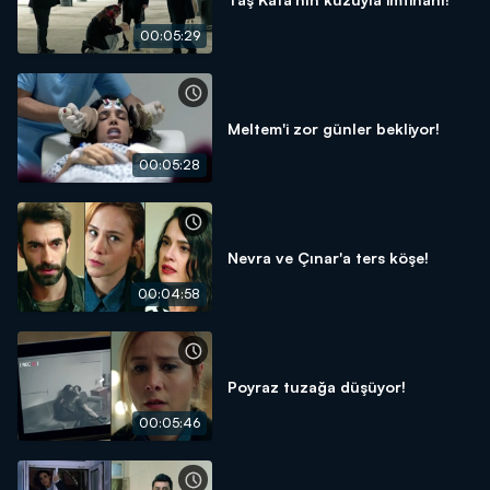
00:05:29
Meltem'i zor günler bekliyor!
00:05:28
Nevra ve Çınar'a ters köşe!
00:04:58
Poyraz tuzağa düşüyor!
00:05:46