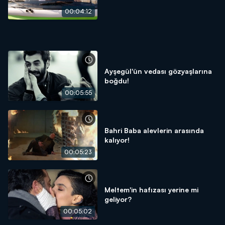
00:04:12
Ayşegül'ün vedası gözyaşlarına
boğdu!
00:05:55
Bahri Baba alevlerin arasında
kalıyor!
00:05:23
Meltem'in hafızası yerine mi
geliyor?
00:05:02