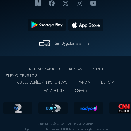
Tüm Uygulamalarımız
ENGELSİZ KANAL D
REKLAM
KÜNYE
İZLEYİCİ TEMSİLCİSİ
KİŞİSEL VERİLERİN KORUNMASI
YARDIM
İLETİŞİM
HATA BİLDİR
DİĞER
KANAL D © 2026. Her Hakkı Saklıdır.
Bilgi Toplumu Hizmetleri MKK tarafından sağlanmaktadır.