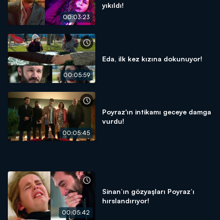
yıkıldı!
00:03:23
Eda, ilk kez kızına dokunuyor!
00:05:59
Poyraz'ın intikamı geceye damga
vurdu!
00:05:45
Sinan’ın gözyaşları Poyraz’ı
hırslandırıyor!
00:05:42