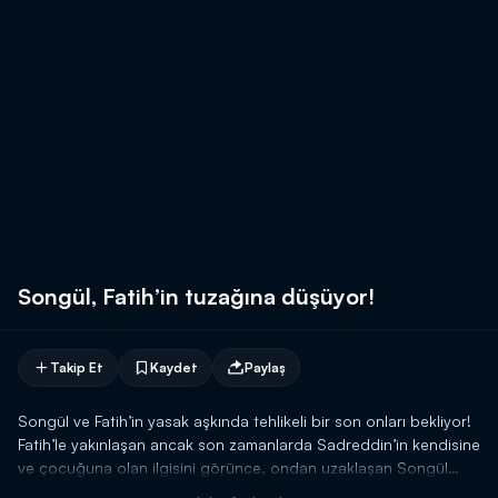
Songül, Fatih’in tuzağına düşüyor!
Takip Et
Kaydet
Paylaş
Songül ve Fatih’in yasak aşkında tehlikeli bir son onları bekliyor!
Fatih’le yakınlaşan ancak son zamanlarda Sadreddin’in kendisine
ve çocuğuna olan ilgisini görünce, ondan uzaklaşan Songül
kendini farkında olmadan zora sokuyor! Songül’ün aniden