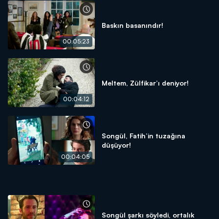
Baskın basanındır!
00:05:23
Meltem, Zülfikar’ı deniyor!
00:04:12
Songül, Fatih’in tuzağına
düşüyor!
00:04:05
Songül şarkı söyledi, ortalık