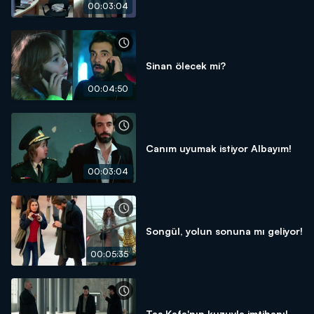
00:03:04
Sinan ölecek mi?
00:04:50
Canım uyumak istiyor Albayım!
00:03:04
Songül, yolun sonuna mı geliyor!
00:05:35
Taş Kafa'nın kuzuyla imtihanı!