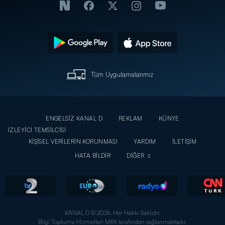
Tüm Uygulamalarımız
ENGELSİZ KANAL D
REKLAM
KÜNYE
İZLEYİCİ TEMSİLCİSİ
KİŞİSEL VERİLERİN KORUNMASI
YARDIM
İLETİŞİM
HATA BİLDİR
DİĞER
KANAL D © 2026. Her Hakkı Saklıdır.
Bilgi Toplumu Hizmetleri MKK tarafından sağlanmaktadır.