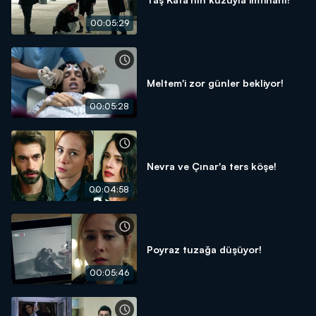
00:05:29
Meltem'i zor günler bekliyor!
00:05:28
Nevra ve Çınar'a ters köşe!
00:04:58
Poyraz tuzağa düşüyor!
00:05:46