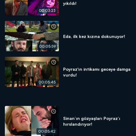
yıkıldı!
00:03:23
Eda, ilk kez kızına dokunuyor!
00:05:59
Poyraz'ın intikamı geceye damga
vurdu!
00:05:45
Sinan’ın gözyaşları Poyraz’ı
hırslandırıyor!
00:05:42