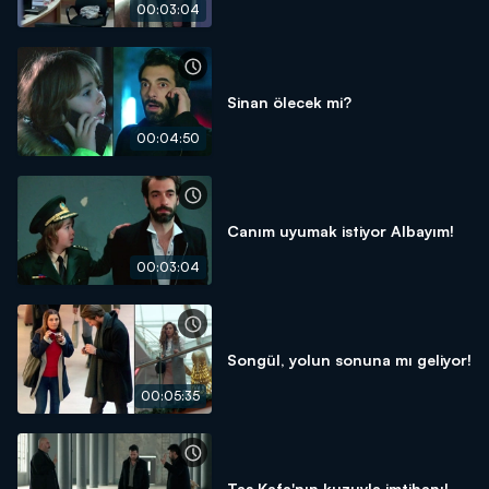
00:03:04
Sinan ölecek mi?
00:04:50
Canım uyumak istiyor Albayım!
00:03:04
Songül, yolun sonuna mı geliyor!
00:05:35
Taş Kafa'nın kuzuyla imtihanı!