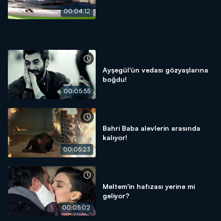
00:04:12
Ayşegül'ün vedası gözyaşlarına
boğdu!
00:05:55
Bahri Baba alevlerin arasında
kalıyor!
00:05:23
Meltem'in hafızası yerine mi
geliyor?
00:05:02