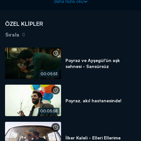
daha fazla oku
dönmek istediğini belirten Ayşegül, Poyraz'ın tepkisiyle karşı
karşıya kalıyor. Ve bakın ortaya nasıl bir görüntü çıkıyor...
ÖZEL KLİPLER
Sırala
Poyraz ve Ayşegül'ün aşk
sahnesi - Sansürsüz
00:05:53
Poyraz, akıl hastanesinde!
00:05:58
İlker Kaleli - Elleri Ellerime