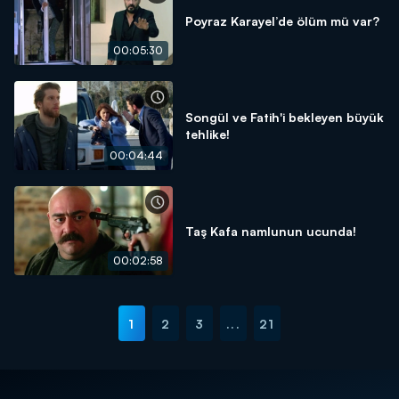
Poyraz Karayel’de ölüm mü var?
00:05:30
Songül ve Fatih'i bekleyen büyük
tehlike!
00:04:44
Taş Kafa namlunun ucunda!
00:02:58
1
2
3
...
21