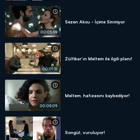
Sezen Aksu - İçime Sinmiyor
00:05:59
Zülfikar’ın Meltem ile ilgili planı!
00:01:31
Meltem, hafızasını kaybediyor!
00:05:09
Songül, vuruluyor!