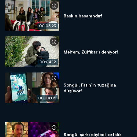
Baskın basanındır!
00:05:23
Meltem, Zülfikar’ı deniyor!
00:04:12
Songül, Fatih’in tuzağına
düşüyor!
00:04:05
Songül şarkı söyledi, ortalık