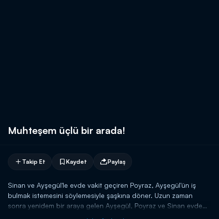
Muhteşem üçlü bir arada!
Takip Et
Kaydet
Paylaş
Sinan ve Ayşegül'le evde vakit geçiren Poyraz, Ayşegül'ün iş
bulmak istemesini söylemesiyle şaşkına döner. Uzun zaman
sonra yenidem bir araya gelen Ayşegül, Poyraz ve Sinan evde
olmanın tadını çıkarıyor. Sohbet esnasında tekrar iş hayatına