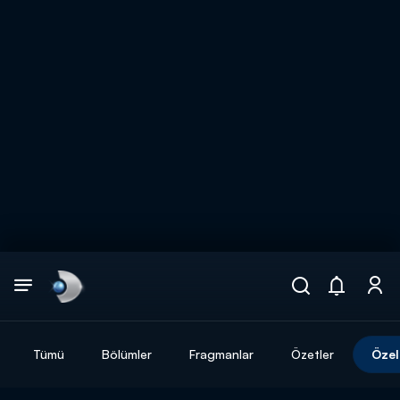
Arama
muhteşem ikili
ARAMA SONUÇLARI
Tümü
Bölümler
Fragmanlar
Özetler
Özel
DİĞER SONUÇLAR