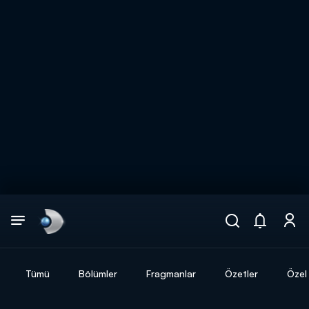
Arama
muhteşem ikili
ARAMA SONUÇLARI
Tümü
Bölümler
Fragmanlar
Özetler
Özel 
DİĞER SONUÇLAR