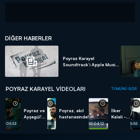
DIĞER HABERLER
Poyraz Karayel
Soundtrack’i Apple Musi...
POYRAZ KARAYEL VIDEOLARI
TÜMÜNÜ GÖR
Poyraz ve
Poyraz, akıl
İlker
Ayşegül'ün
hastanesinde!
Kaleli -
aşk
Elleri
00:05:53
00:05:58
00:04:12
00:05:55
sahnesi -
Ellerime
Sansürsüz