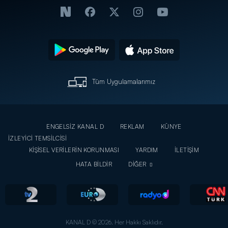
Tüm Uygulamalarımız
ENGELSİZ KANAL D
REKLAM
KÜNYE
İZLEYİCİ TEMSİLCİSİ
KİŞİSEL VERİLERİN KORUNMASI
YARDIM
İLETİŞİM
HATA BİLDİR
DİĞER
KANAL D © 2026. Her Hakkı Saklıdır.