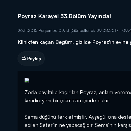
Poyraz Karayel 33.Bölüm Yayında!
26.11.2015 Perşembe 09:13
(Güncellendi: 29.08.2017 - 09:4
Klinikten kaçan Begüm, gizlice Poyraz'ın evine g
DİĞER SONUÇLAR
Paylaş
Zorla bayıltılıp kaçırılan Poyraz, anlam vereme
kendini yeni bir çıkmazın içinde bulur.
Sema düğünü terk etmiştir. Ayşegül ona destek
edilen Sefer’in ne yapacağıdır. Sema’nın karş