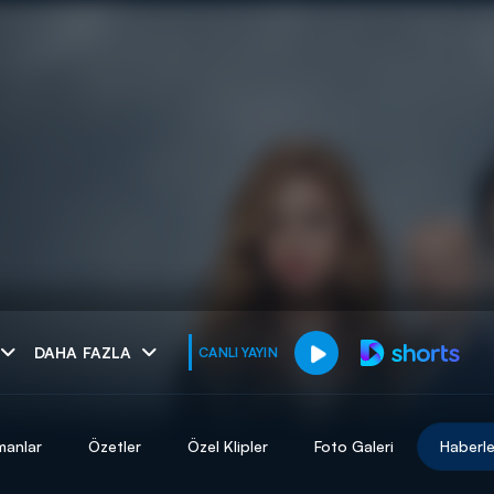
muhteşem ikili
DAHA FAZLA
CANLI YAYIN
I
manlar
Özetler
Özel Klipler
Foto Galeri
Haberle