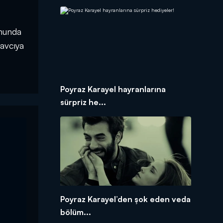
onunda
savcıya
Poyraz Karayel hayranlarına
sürpriz he...
Poyraz Karayel’den şok eden veda
bölüm...