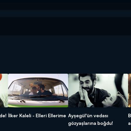
de!
İlker Kaleli - Elleri Ellerime
Ayşegül'ün vedası
B
gözyaşlarına boğdu!
a