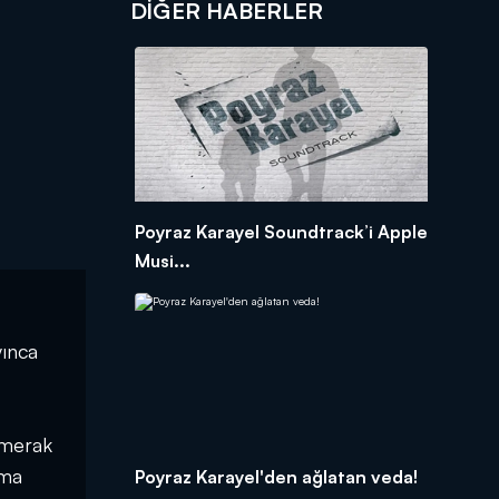
DIĞER HABERLER
Poyraz Karayel Soundtrack’i Apple
Musi...
yınca
 merak
Ama
Poyraz Karayel'den ağlatan veda!