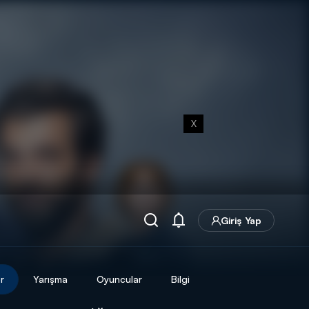
X
Giriş Yap
r
Yarışma
Oyuncular
Bilgi