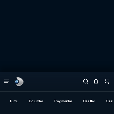
Arama
muhteşem ikili
ARAMA SONUÇLARI
Tümü
Bölümler
Fragmanlar
Özetler
Özel 
DİĞER SONUÇLAR