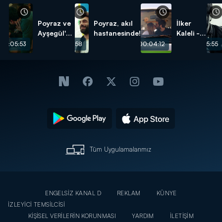
Poyraz ve
Poyraz, akıl
İlker
Ayşegül'ün
hastanesinde!
Kaleli -
aşk
Elleri
00:05:53
00:05:58
00:04:12
00:05:55
sahnesi -
Ellerime
Sansürsüz
Tüm Uygulamalarımız
ENGELSİZ KANAL D
REKLAM
KÜNYE
İZLEYİCİ TEMSİLCİSİ
KİŞİSEL VERİLERİN KORUNMASI
YARDIM
İLETİŞİM